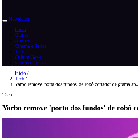
Newsletter
Inicio
Games
Animes
Cinema e Series
Tech
Cultura Geek
// todos os posts
Inicio
/
Tech
/
Yarbo remove 'porta dos fundos' de robô cortador de grama ap..
Tech
Yarbo remove 'porta dos fundos' de robô c