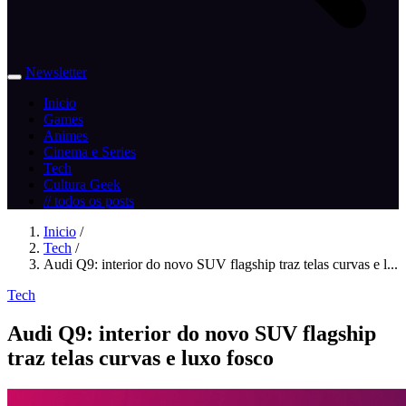
Newsletter
Inicio
Games
Animes
Cinema e Series
Tech
Cultura Geek
// todos os posts
Inicio
/
Tech
/
Audi Q9: interior do novo SUV flagship traz telas curvas e l...
Tech
Audi Q9: interior do novo SUV flagship
traz telas curvas e luxo fosco