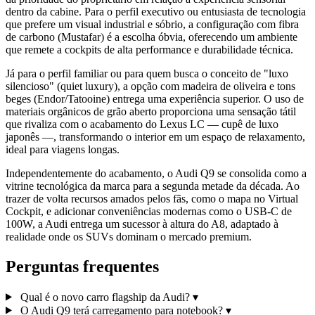
dentro da cabine. Para o perfil executivo ou entusiasta de tecnologia
que prefere um visual industrial e sóbrio, a configuração com fibra
de carbono (Mustafar) é a escolha óbvia, oferecendo um ambiente
que remete a cockpits de alta performance e durabilidade técnica.
Já para o perfil familiar ou para quem busca o conceito de "luxo
silencioso" (quiet luxury), a opção com madeira de oliveira e tons
beges (Endor/Tatooine) entrega uma experiência superior. O uso de
materiais orgânicos de grão aberto proporciona uma sensação tátil
que rivaliza com o acabamento do Lexus LC — cupê de luxo
japonês —, transformando o interior em um espaço de relaxamento,
ideal para viagens longas.
Independentemente do acabamento, o Audi Q9 se consolida como a
vitrine tecnológica da marca para a segunda metade da década. Ao
trazer de volta recursos amados pelos fãs, como o mapa no Virtual
Cockpit, e adicionar conveniências modernas como o USB-C de
100W, a Audi entrega um sucessor à altura do A8, adaptado à
realidade onde os SUVs dominam o mercado premium.
Perguntas frequentes
Qual é o novo carro flagship da Audi?
▾
O Audi Q9 terá carregamento para notebook?
▾