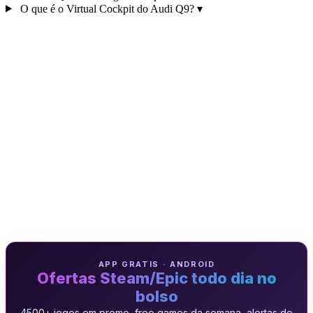
O que é o Virtual Cockpit do Audi Q9?
▾
APP GRATIS · ANDROID
Ofertas Steam/Epic todo dia no
bolso
4500+ jogos em promo, free games da semana, alertas de