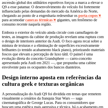
ascensão global dos utilitários esportivos forçou a marca a elevar o
Q9 a esse patamar. O desenvolvimento do veículo foi fortemente
influenciado pelas demandas do mercado da América do Norte,
chegando ao ponto de a engenharia redesenhar os
porta-copos
para acomodar
canecas térmicas
gigantes, um fenômeno de
consumo recente naquela região.
Embora o exterior do veículo ainda circule com camuflagem de
testes, as imagens da cabine de produção revelam uma ruptura com
o design de interiores anterior da Audi. O foco agora recai sobre a
mistura de texturas e a eliminação de superfícies excessivamente
brilhantes (o temido acabamento black piano), priorizando materiais
foscos que elevam a percepção de luxo tátil. O painel é uma
evolução direta do conceito Grandsphere — carro-conceito
apresentado pela Audi em 2021 —, que propunha uma cabine
envolvente para os ocupantes dos bancos dianteiros.
Design interno aposta em referências da
cultura geek e texturas orgânicas
A personalização do Audi Q9 foi dividida em temas que remetem
visualmente a cenários da franquia Star Wars — saga
cinematográfica de George Lucas. Para os consumidores que
buscam uma estética mais agressiva e técnica, há o acabamento em