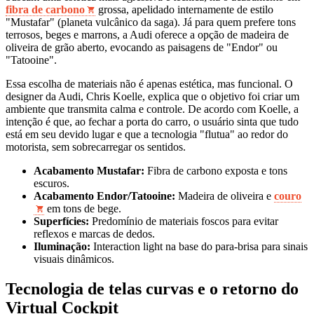
fibra de carbono
grossa, apelidado internamente de estilo
"Mustafar" (planeta vulcânico da saga). Já para quem prefere tons
terrosos, beges e marrons, a Audi oferece a opção de madeira de
oliveira de grão aberto, evocando as paisagens de "Endor" ou
"Tatooine".
Essa escolha de materiais não é apenas estética, mas funcional. O
designer da Audi, Chris Koelle, explica que o objetivo foi criar um
ambiente que transmita calma e controle. De acordo com Koelle, a
intenção é que, ao fechar a porta do carro, o usuário sinta que tudo
está em seu devido lugar e que a tecnologia "flutua" ao redor do
motorista, sem sobrecarregar os sentidos.
Acabamento Mustafar:
Fibra de carbono exposta e tons
escuros.
Acabamento Endor/Tatooine:
Madeira de oliveira e
couro
em tons de bege.
Superfícies:
Predomínio de materiais foscos para evitar
reflexos e marcas de dedos.
Iluminação:
Interaction light na base do para-brisa para sinais
visuais dinâmicos.
Tecnologia de telas curvas e o retorno do
Virtual Cockpit