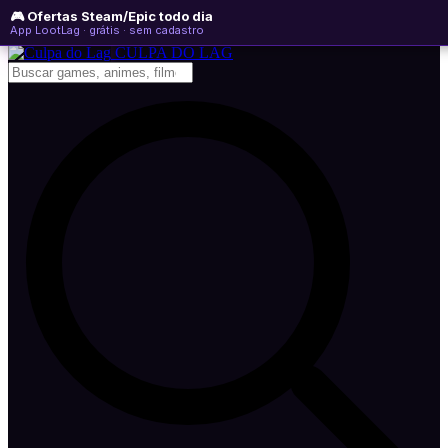
🎮 Ofertas Steam/Epic todo dia
quinta-feira, 06 de agosto de 2026
WhatsApp
Instagram
YouTube
App LootLag · grátis · sem cadastro
Newsletter
CULPA
DO
LAG