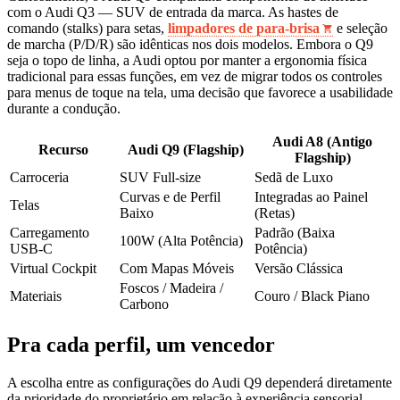
com o Audi Q3 — SUV de entrada da marca. As hastes de
comando (stalks) para setas,
limpadores de para-brisa
e seleção
de marcha (P/D/R) são idênticas nos dois modelos. Embora o Q9
seja o topo de linha, a Audi optou por manter a ergonomia física
tradicional para essas funções, em vez de migrar todos os controles
para menus de toque na tela, uma decisão que favorece a usabilidade
durante a condução.
Audi A8 (Antigo
Recurso
Audi Q9 (Flagship)
Flagship)
Carroceria
SUV Full-size
Sedã de Luxo
Curvas e de Perfil
Integradas ao Painel
Telas
Baixo
(Retas)
Carregamento
Padrão (Baixa
100W (Alta Potência)
USB-C
Potência)
Virtual Cockpit
Com Mapas Móveis
Versão Clássica
Foscos / Madeira /
Materiais
Couro / Black Piano
Carbono
Pra cada perfil, um vencedor
A escolha entre as configurações do Audi Q9 dependerá diretamente
da prioridade do proprietário em relação à experiência sensorial