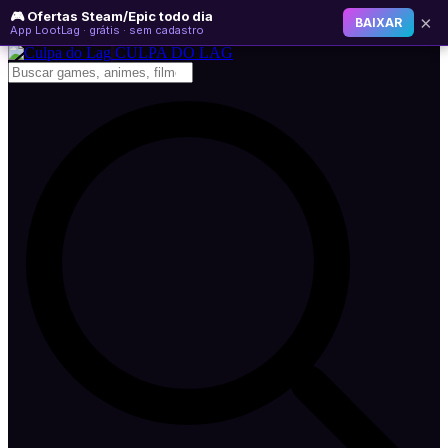
🎮 Ofertas Steam/Epic todo dia
domingo, 09 de agosto de 2026
WhatsApp
Instagram
YouTube
×
BAIXAR
App LootLag · grátis · sem cadastro
Newsletter
CULPA
DO
LAG