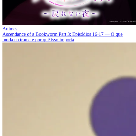
Animes
Ascendance of a Bookworm Part 3: Episódios 16‑17 — O que
muda na trama e por quê isso importa