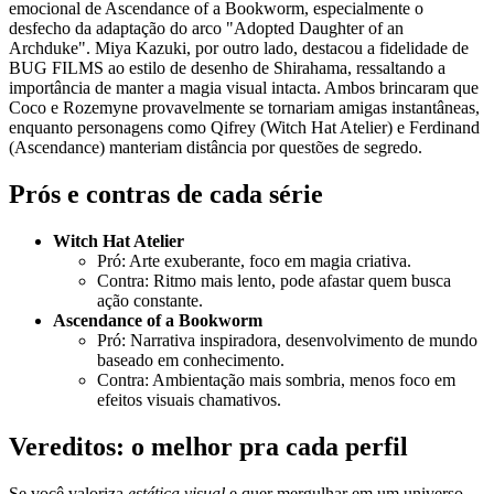
emocional de Ascendance of a Bookworm, especialmente o
desfecho da adaptação do arco "Adopted Daughter of an
Archduke". Miya Kazuki, por outro lado, destacou a fidelidade de
BUG FILMS ao estilo de desenho de Shirahama, ressaltando a
importância de manter a magia visual intacta. Ambos brincaram que
Coco e Rozemyne provavelmente se tornariam amigas instantâneas,
enquanto personagens como Qifrey (Witch Hat Atelier) e Ferdinand
(Ascendance) manteriam distância por questões de segredo.
Prós e contras de cada série
Witch Hat Atelier
Pró: Arte exuberante, foco em magia criativa.
Contra: Ritmo mais lento, pode afastar quem busca
ação constante.
Ascendance of a Bookworm
Pró: Narrativa inspiradora, desenvolvimento de mundo
baseado em conhecimento.
Contra: Ambientação mais sombria, menos foco em
efeitos visuais chamativos.
Vereditos: o melhor pra cada perfil
Se você valoriza
estética visual
e quer mergulhar em um universo