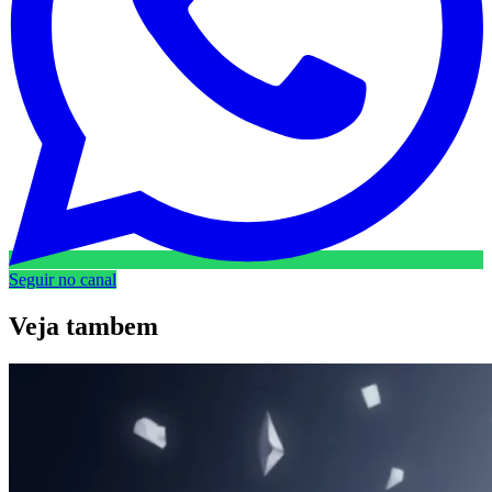
Seguir no canal
Veja
tambem