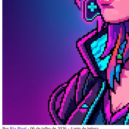
Por
Bia Pixel
·
06 de julho de 2026
·
4 min de leitura