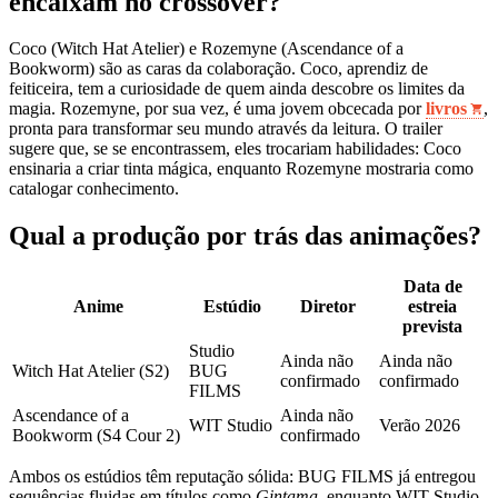
encaixam no crossover?
Coco (Witch Hat Atelier) e Rozemyne (Ascendance of a
Bookworm) são as caras da colaboração. Coco, aprendiz de
feiticeira, tem a curiosidade de quem ainda descobre os limites da
magia. Rozemyne, por sua vez, é uma jovem obcecada por
livros
,
pronta para transformar seu mundo através da leitura. O trailer
sugere que, se se encontrassem, eles trocariam habilidades: Coco
ensinaria a criar tinta mágica, enquanto Rozemyne mostraria como
catalogar conhecimento.
Qual a produção por trás das animações?
Data de
Anime
Estúdio
Diretor
estreia
prevista
Studio
Ainda não
Ainda não
Witch Hat Atelier (S2)
BUG
confirmado
confirmado
FILMS
Ascendance of a
Ainda não
WIT Studio
Verão 2026
Bookworm (S4 Cour 2)
confirmado
Ambos os estúdios têm reputação sólida: BUG FILMS já entregou
sequências fluidas em títulos como
Gintama
, enquanto WIT Studio