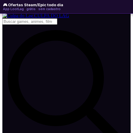
🎮 Ofertas Steam/Epic todo dia
sábado, 08 de agosto de 2026
WhatsApp
Instagram
YouTube
App LootLag · grátis · sem cadastro
Newsletter
CULPA
DO
LAG