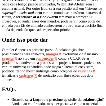
onde cada feitiço parece um quadro,
Witch Hat Atelier
será a
escolha natural. Por outro lado, se a sua paixão está em
histórias de
superação intelectual
e em ver um mundo se transformar através da
leitura,
Ascendance of a Bookworm
tem mais a oferecer. O
crossover, ao juntar esses dois mundos, pode servir como porta de
entrada para fãs de um lado conhecerem o outro, mas a decisão final
ainda depende do que cada espectador prioriza.
Onde isso pode dar
O trailer é apenas o primeiro passo. A colaboração abre
possibilidades para spin‑offs,
mangás
exclusivos e até mesmo
eventos
ao vivo em
convenções
como a CCXP. Se as
produtoras mantiverem a promessa de projetos futuros, poderemos
ver um universo expandido onde magia e literatura coexistem,
potencializando merchandisings como coleções de
varinhas
temáticas e
cadernos
de anotação com ilustrações dos dois
animes.
FAQs
Quando será lançado o próximo episódio da colaboração?
Ainda não confirmado, mas a expectativa é que o material