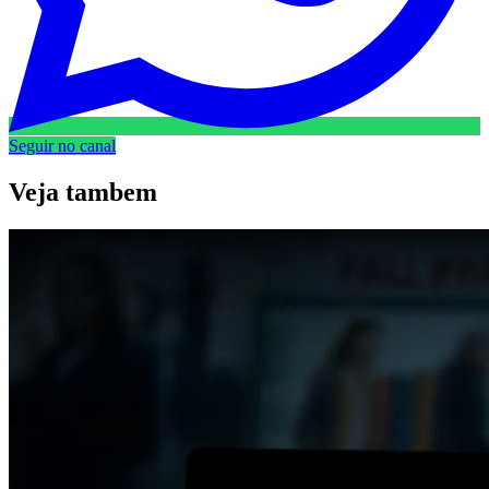
Seguir no canal
Veja
tambem