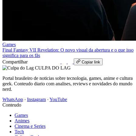
Games
Final Fantasy VII Revelation: O novo visual da abertura e o que isso
significa para os fãs
Compartilhar
WhatsApp
Copiar link
CULPA
DO
LAG
Portal brasileiro de noticias sobre tecnologia, games, anime e cultura
geek. Conteudo diario com analises, reviews e novidades do mundo
nerd.
WhatsApp
·
Instagram
·
YouTube
Conteudo
Games
Animes
Cinema e Series
Tech