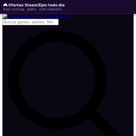
🎮 Ofertas Steam/Epic todo dia
sábado, 08 de agosto de 2026
WhatsApp
Instagram
YouTube
App LootLag · grátis · sem cadastro
Newsletter
CULPA
DO
LAG