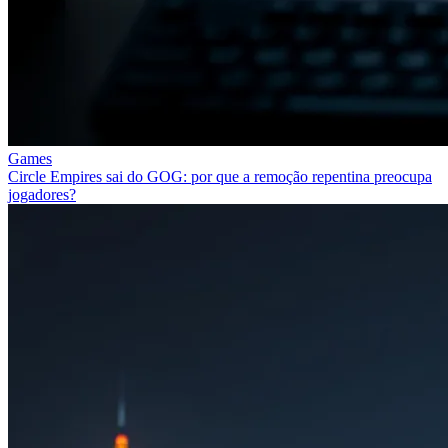
Games
Circle Empires sai do GOG: por que a remoção repentina preocupa
jogadores?