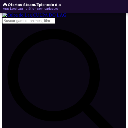
🎮 Ofertas Steam/Epic todo dia
segunda-feira, 10 de agosto de 2026
WhatsApp
Instagram
YouTube
App LootLag · grátis · sem cadastro
Newsletter
CULPA
DO
LAG