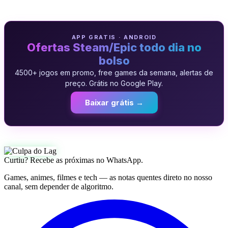
APP GRATIS · ANDROID
Ofertas Steam/Epic todo dia no
bolso
4500+ jogos em promo, free games da semana, alertas de
preço. Grátis no Google Play.
Baixar grátis →
Curtiu? Recebe as próximas no WhatsApp.
Games, animes, filmes e tech — as notas quentes direto no nosso
canal, sem depender de algoritmo.