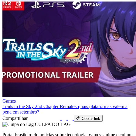
Games
Trails in the Sky 2nd Chapter Remake: quais plataformas valem a
pena em setembro?
Compartilhar
WhatsApp
Copiar link
CULPA
DO
LAG
Portal brasileiro de noticias sobre tecnologia, games, anime e cultura