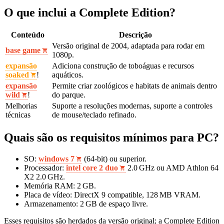
O que inclui a Complete Edition?
Conteúdo
Descrição
Versão original de 2004, adaptada para rodar em
base game
1080p.
expansão
Adiciona construção de toboáguas e recursos
soaked
!
aquáticos.
expansão
Permite criar zoológicos e habitats de animais dentro
wild
!
do parque.
Melhorias
Suporte a resoluções modernas, suporte a controles
técnicas
de mouse/teclado refinado.
Quais são os requisitos mínimos para PC?
SO:
windows 7
(64‑bit) ou superior.
Processador:
intel core 2 duo
2.0 GHz ou AMD Athlon 64
X2 2.0 GHz.
Memória RAM: 2 GB.
Placa de vídeo: DirectX 9 compatible, 128 MB VRAM.
Armazenamento: 2 GB de espaço livre.
Esses requisitos são herdados da versão original; a Complete Edition