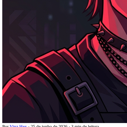
Por
Vinz Hex
·
25 de junho de 2026
·
3 min de leitura