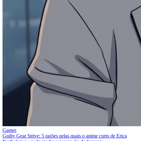
Games
Guilty Gear Strive: 5 razões pelas quais o anime curto de Erica