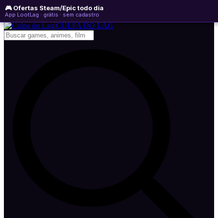
🎮 Ofertas Steam/Epic todo dia
segunda-feira, 10 de agosto de 2026
WhatsApp
Instagram
YouTube
App LootLag · grátis · sem cadastro
Newsletter
CULPA
DO
LAG