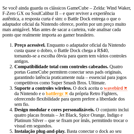
Se você ainda guarda os clássicos GameCube – Zelda: Wind Waker,
F‑Zero GX ou SoulCalibur II – e quer reviver a experiência
autêntica, a resposta curta é sim: o Battle Dock entrega o que o
adaptador oficial da Nintendo oferece, porém por um preço muito
mais amigável. Mas antes de sacar a carteira, vale analisar cada
ponto que realmente importa ao gamer brasileiro.
Preço acessível.
Enquanto o adaptador oficial da Nintendo
custa quase o dobro, o Battle Dock chega a R$40,
tornando‑se a escolha óbvia para quem tem vários controles
antigos.
Compatibilidade total com controles cabeados.
Quatro
portas GameCube permitem conectar seus pads originais,
garantindo latência praticamente nula – essencial para jogos
competitivos como Super Smash Bros. Ultimate.
Suporte a controles wireless.
O dock aceita o
wavebird
da Nintendo e o
battlergc
da própria Retro Fighters,
oferecendo flexibilidade para quem prefere a liberdade dos
sem fio.
Design modular e cores personalizáveis.
O conjunto inclui
quatro placas frontais – Jet Black, Spice Orange, Indigo e
Platinum Silver – que se fixam por ímãs, permitindo trocar o
visual em segundos.
Instalação plug‑and‑play.
Basta conectar o dock ao seu