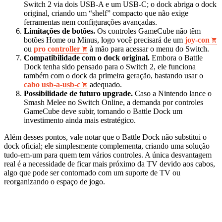
Switch 2 via dois USB‑A e um USB‑C; o dock abriga o dock
original, criando um “shelf” compacto que não exige
ferramentas nem configurações avançadas.
Limitações de botões.
Os controles GameCube não têm
botões Home ou Minus, logo você precisará de um
joy‑con
ou
pro controller
à mão para acessar o menu do Switch.
Compatibilidade com o dock original.
Embora o Battle
Dock tenha sido pensado para o Switch 2, ele funciona
também com o dock da primeira geração, bastando usar o
cabo usb‑a‑usb‑c
adequado.
Possibilidade de futuro upgrade.
Caso a Nintendo lance o
Smash Melee no Switch Online, a demanda por controles
GameCube deve subir, tornando o Battle Dock um
investimento ainda mais estratégico.
Além desses pontos, vale notar que o Battle Dock não substitui o
dock oficial; ele simplesmente complementa, criando uma solução
tudo‑em‑um para quem tem vários controles. A única desvantagem
real é a necessidade de ficar mais próximo da TV devido aos cabos,
algo que pode ser contornado com um suporte de TV ou
reorganizando o espaço de jogo.