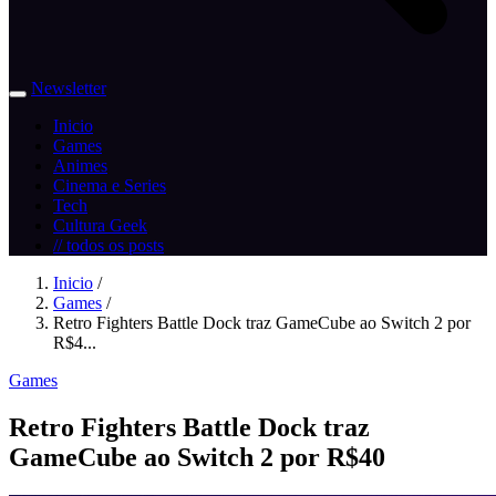
Newsletter
Inicio
Games
Animes
Cinema e Series
Tech
Cultura Geek
// todos os posts
Inicio
/
Games
/
Retro Fighters Battle Dock traz GameCube ao Switch 2 por
R$4...
Games
Retro Fighters Battle Dock traz
GameCube ao Switch 2 por R$40