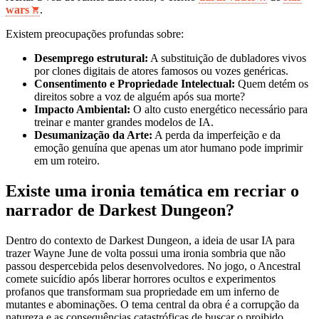
wars
.
Existem preocupações profundas sobre:
Desemprego estrutural:
A substituição de dubladores vivos
por clones digitais de atores famosos ou vozes genéricas.
Consentimento e Propriedade Intelectual:
Quem detém os
direitos sobre a voz de alguém após sua morte?
Impacto Ambiental:
O alto custo energético necessário para
treinar e manter grandes modelos de IA.
Desumanização da Arte:
A perda da imperfeição e da
emoção genuína que apenas um ator humano pode imprimir
em um roteiro.
Existe uma ironia temática em recriar o
narrador de Darkest Dungeon?
Dentro do contexto de Darkest Dungeon, a ideia de usar IA para
trazer Wayne June de volta possui uma ironia sombria que não
passou despercebida pelos desenvolvedores. No jogo, o Ancestral
comete suicídio após liberar horrores ocultos e experimentos
profanos que transformam sua propriedade em um inferno de
mutantes e abominações. O tema central da obra é a corrupção da
natureza e as consequências catastróficas de buscar o proibido.