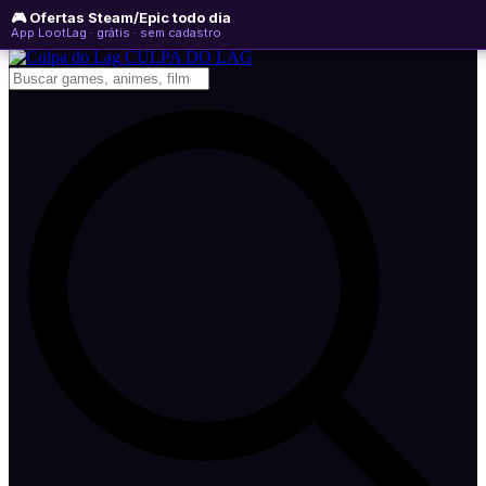
🎮 Ofertas Steam/Epic todo dia
sábado, 08 de agosto de 2026
WhatsApp
Instagram
YouTube
App LootLag · grátis · sem cadastro
Newsletter
CULPA
DO
LAG