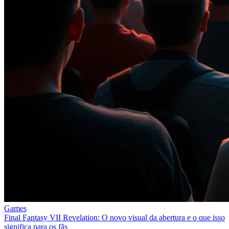
Games
Final Fantasy VII Revelation: O novo visual da abertura e o que isso
significa para os fãs