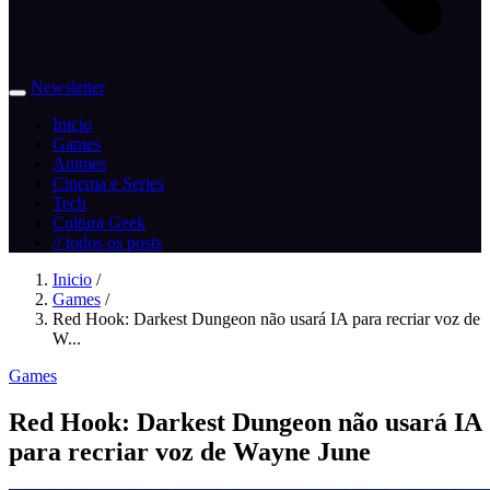
Newsletter
Inicio
Games
Animes
Cinema e Series
Tech
Cultura Geek
// todos os posts
Inicio
/
Games
/
Red Hook: Darkest Dungeon não usará IA para recriar voz de
W...
Games
Red Hook: Darkest Dungeon não usará IA
para recriar voz de Wayne June