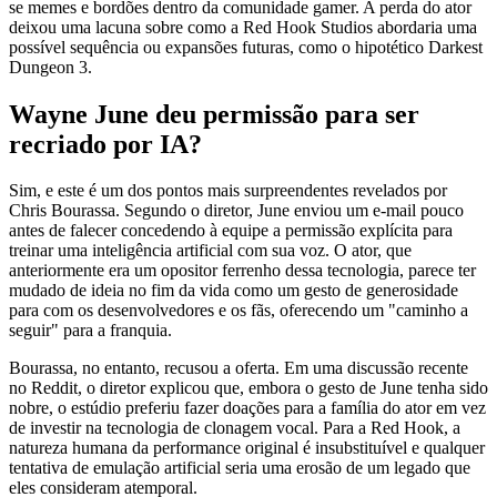
se memes e bordões dentro da comunidade gamer. A perda do ator
deixou uma lacuna sobre como a Red Hook Studios abordaria uma
possível sequência ou expansões futuras, como o hipotético Darkest
Dungeon 3.
Wayne June deu permissão para ser
recriado por IA?
Sim, e este é um dos pontos mais surpreendentes revelados por
Chris Bourassa. Segundo o diretor, June enviou um e-mail pouco
antes de falecer concedendo à equipe a permissão explícita para
treinar uma inteligência artificial com sua voz. O ator, que
anteriormente era um opositor ferrenho dessa tecnologia, parece ter
mudado de ideia no fim da vida como um gesto de generosidade
para com os desenvolvedores e os fãs, oferecendo um "caminho a
seguir" para a franquia.
Bourassa, no entanto, recusou a oferta. Em uma discussão recente
no Reddit, o diretor explicou que, embora o gesto de June tenha sido
nobre, o estúdio preferiu fazer doações para a família do ator em vez
de investir na tecnologia de clonagem vocal. Para a Red Hook, a
natureza humana da performance original é insubstituível e qualquer
tentativa de emulação artificial seria uma erosão de um legado que
eles consideram atemporal.