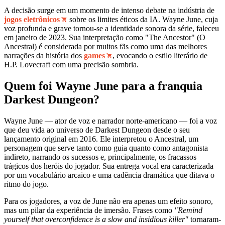
A decisão surge em um momento de intenso debate na indústria de
jogos eletrônicos
sobre os limites éticos da IA. Wayne June, cuja
voz profunda e grave tornou-se a identidade sonora da série, faleceu
em janeiro de 2023. Sua interpretação como "The Ancestor" (O
Ancestral) é considerada por muitos fãs como uma das melhores
narrações da história dos
games
, evocando o estilo literário de
H.P. Lovecraft com uma precisão sombria.
Quem foi Wayne June para a franquia
Darkest Dungeon?
Wayne June — ator de voz e narrador norte-americano — foi a voz
que deu vida ao universo de Darkest Dungeon desde o seu
lançamento original em 2016. Ele interpretou o Ancestral, um
personagem que serve tanto como guia quanto como antagonista
indireto, narrando os sucessos e, principalmente, os fracassos
trágicos dos heróis do jogador. Sua entrega vocal era caracterizada
por um vocabulário arcaico e uma cadência dramática que ditava o
ritmo do jogo.
Para os jogadores, a voz de June não era apenas um efeito sonoro,
mas um pilar da experiência de imersão. Frases como
"Remind
yourself that overconfidence is a slow and insidious killer"
tornaram-