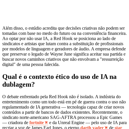
Além disso, o estúdio acredita que decisões criativas não podem ser
tomadas com base no medo do futuro ou na conveniência financeira.
Ao optar por não usar IA, a Red Hook se posiciona ao lado de
sindicatos e artistas que lutam contra a substituição de profissionais
por modelos de linguagem e geradores de áudio. A empresa defende
que preservar o legado de Wayne June significa aceitar sua partida e
buscar novos caminhos criativos que não envolvam a "ressurreição
digital" de uma pessoa falecida.
Qual é o contexto ético do uso de IA na
dublagem?
O debate enfrentado pela Red Hook não é isolado. A indústria do
entretenimento como um todo está em pé de guerra contra o uso não
regulamentado de IA generativa — tecnologia capaz de criar novos
conteúdos a partir de bancos de dados existentes. Recentemente, o
sindicato norte-americano SAG-AFTRA processou a Epic Games
— criadora de
fortnite
e da Unreal Engine — pelo uso de IA para
recriar a voz de James Earl Jones, o eterno
darth vader
de
star