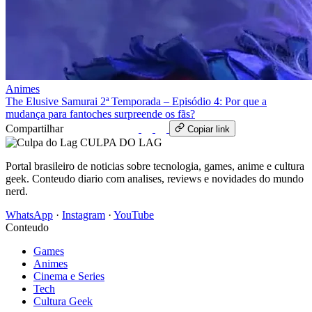
Animes
The Elusive Samurai 2ª Temporada – Episódio 4: Por que a
mudança para fantoches surpreende os fãs?
Compartilhar
WhatsApp
Copiar link
CULPA
DO
LAG
Portal brasileiro de noticias sobre tecnologia, games, anime e cultura
geek. Conteudo diario com analises, reviews e novidades do mundo
nerd.
WhatsApp
·
Instagram
·
YouTube
Conteudo
Games
Animes
Cinema e Series
Tech
Cultura Geek