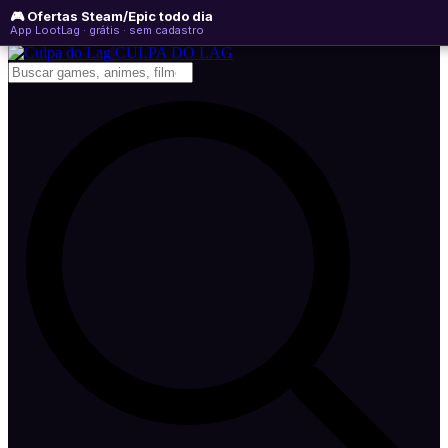
🎮 Ofertas Steam/Epic todo dia
sábado, 08 de agosto de 2026
WhatsApp
Instagram
YouTube
App LootLag · grátis · sem cadastro
Newsletter
CULPA
DO
LAG