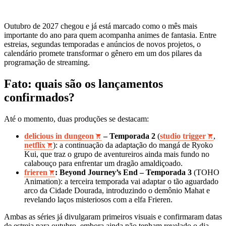
Outubro de 2027 chegou e já está marcado como o mês mais
importante do ano para quem acompanha animes de fantasia. Entre
estreias, segundas temporadas e anúncios de novos projetos, o
calendário promete transformar o gênero em um dos pilares da
programação de streaming.
Fato: quais são os lançamentos
confirmados?
Até o momento, duas produções se destacam:
delicious in dungeon
– Temporada 2
(
studio trigger
,
netflix
): a continuação da adaptação do mangá de Ryoko
Kui, que traz o grupo de aventureiros ainda mais fundo no
calabouço para enfrentar um dragão amaldiçoado.
frieren
: Beyond Journey’s End – Temporada 3
(TOHO
Animation): a terceira temporada vai adaptar o tão aguardado
arco da Cidade Dourada, introduzindo o demônio Mahat e
revelando laços misteriosos com a elfa Frieren.
Ambas as séries já divulgaram primeiros visuais e confirmaram datas
de estreia para outubro, embora ainda não tenham revelado o dia