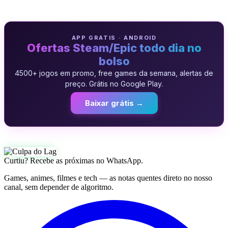
APP GRATIS · ANDROID
Ofertas Steam/Epic todo dia no
bolso
4500+ jogos em promo, free games da semana, alertas de
preço. Grátis no Google Play.
Baixar grátis →
Curtiu? Recebe as próximas no WhatsApp.
Games, animes, filmes e tech — as notas quentes direto no nosso
canal, sem depender de algoritmo.