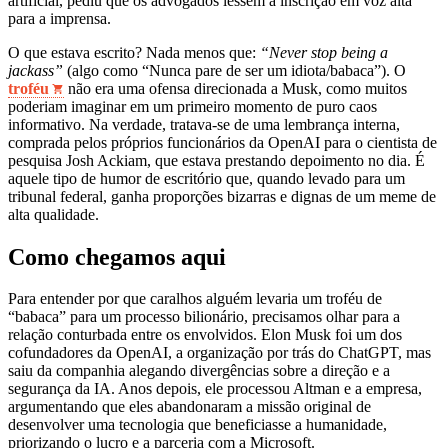
artificial, pediu que os advogados lessem a inscrição em voz alta
para a imprensa.
O que estava escrito? Nada menos que:
“Never stop being a
jackass”
(algo como “Nunca pare de ser um idiota/babaca”). O
troféu
não era uma ofensa direcionada a Musk, como muitos
poderiam imaginar em um primeiro momento de puro caos
informativo. Na verdade, tratava-se de uma lembrança interna,
comprada pelos próprios funcionários da OpenAI para o cientista de
pesquisa Josh Ackiam, que estava prestando depoimento no dia.
É
aquele tipo de humor de escritório que, quando levado para um
tribunal federal, ganha proporções bizarras e dignas de um meme de
alta qualidade.
Como chegamos aqui
Para entender por que caralhos alguém levaria um troféu de
“babaca” para um processo bilionário, precisamos olhar para a
relação conturbada entre os envolvidos. Elon Musk foi um dos
cofundadores da OpenAI, a organização por trás do ChatGPT, mas
saiu da companhia alegando divergências sobre a direção e a
segurança da IA. Anos depois, ele processou Altman e a empresa,
argumentando que eles abandonaram a missão original de
desenvolver uma tecnologia que beneficiasse a humanidade,
priorizando o lucro e a parceria com a Microsoft.