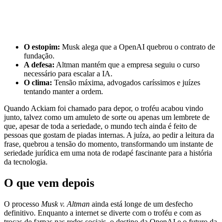
O estopim:
Musk alega que a OpenAI quebrou o contrato de
fundação.
A defesa:
Altman mantém que a empresa seguiu o curso
necessário para escalar a IA.
O clima:
Tensão máxima, advogados caríssimos e juízes
tentando manter a ordem.
Quando Ackiam foi chamado para depor, o troféu acabou vindo
junto, talvez como um amuleto de sorte ou apenas um lembrete de
que, apesar de toda a seriedade, o mundo tech ainda é feito de
pessoas que gostam de piadas internas. A juíza, ao pedir a leitura da
frase, quebrou a tensão do momento, transformando um instante de
seriedade jurídica em uma nota de rodapé fascinante para a história
da tecnologia.
O que vem depois
O processo
Musk v. Altman
ainda está longe de um desfecho
definitivo. Enquanto a internet se diverte com o troféu e com as
trocas de farpas nas redes sociais, o destino da OpenAI e o futuro da