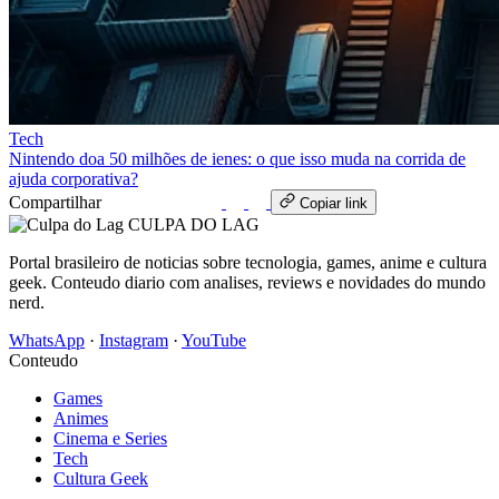
Tech
Nintendo doa 50 milhões de ienes: o que isso muda na corrida de
ajuda corporativa?
Compartilhar
WhatsApp
Copiar link
CULPA
DO
LAG
Portal brasileiro de noticias sobre tecnologia, games, anime e cultura
geek. Conteudo diario com analises, reviews e novidades do mundo
nerd.
WhatsApp
·
Instagram
·
YouTube
Conteudo
Games
Animes
Cinema e Series
Tech
Cultura Geek