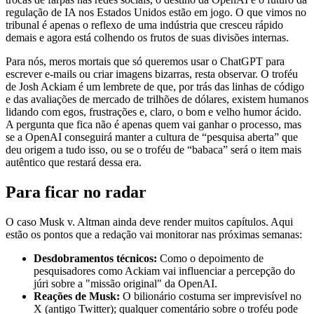
regulação de IA nos Estados Unidos estão em jogo. O que vimos no
tribunal é apenas o reflexo de uma indústria que cresceu rápido
demais e agora está colhendo os frutos de suas divisões internas.
Para nós, meros mortais que só queremos usar o ChatGPT para
escrever e-mails ou criar imagens bizarras, resta observar. O troféu
de Josh Ackiam é um lembrete de que, por trás das linhas de código
e das avaliações de mercado de trilhões de dólares, existem humanos
lidando com egos, frustrações e, claro, o bom e velho humor ácido.
A pergunta que fica não é apenas quem vai ganhar o processo, mas
se a OpenAI conseguirá manter a cultura de “pesquisa aberta” que
deu origem a tudo isso, ou se o troféu de “babaca” será o item mais
autêntico que restará dessa era.
Para ficar no radar
O caso Musk v. Altman ainda deve render muitos capítulos. Aqui
estão os pontos que a redação vai monitorar nas próximas semanas:
Desdobramentos técnicos:
Como o depoimento de
pesquisadores como Ackiam vai influenciar a percepção do
júri sobre a "missão original" da OpenAI.
Reações de Musk:
O bilionário costuma ser imprevisível no
X (antigo Twitter); qualquer comentário sobre o troféu pode