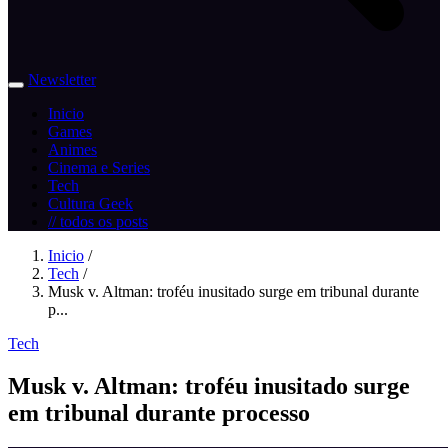
Newsletter
Inicio
Games
Animes
Cinema e Series
Tech
Cultura Geek
// todos os posts
Inicio
/
Tech
/
Musk v. Altman: troféu inusitado surge em tribunal durante
p...
Tech
Musk v. Altman: troféu inusitado surge
em tribunal durante processo