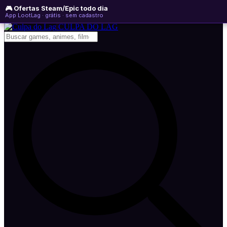
🎮 Ofertas Steam/Epic todo dia
quinta-feira, 06 de agosto de 2026
WhatsApp
Instagram
YouTube
App LootLag · grátis · sem cadastro
Newsletter
CULPA
DO
LAG