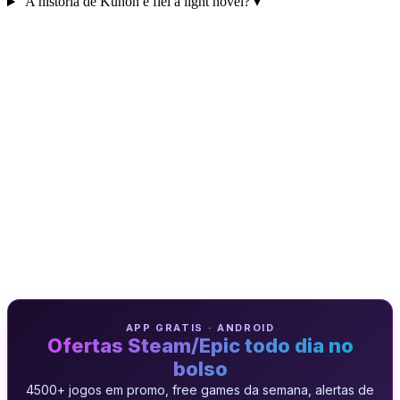
A história de Kunon é fiel à light novel?
▾
APP GRATIS · ANDROID
Ofertas Steam/Epic todo dia no
bolso
4500+ jogos em promo, free games da semana, alertas de