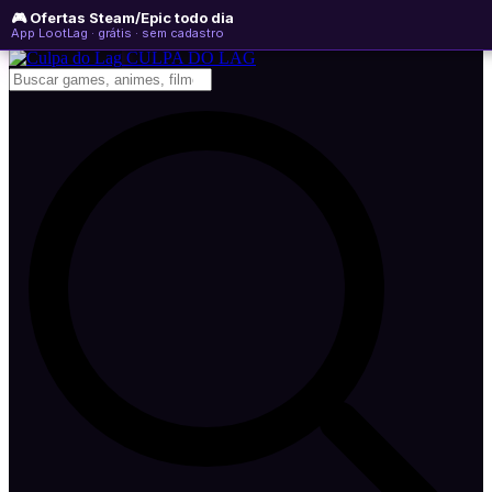
🎮 Ofertas Steam/Epic todo dia
segunda-feira, 10 de agosto de 2026
WhatsApp
Instagram
YouTube
App LootLag · grátis · sem cadastro
Newsletter
CULPA
DO
LAG