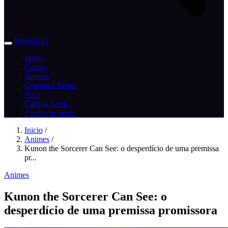
Newsletter
Inicio
Games
Animes
Cinema e Series
Tech
Cultura Geek
// todos os posts
Inicio
/
Animes
/
Kunon the Sorcerer Can See: o desperdício de uma premissa
pr...
Animes
Kunon the Sorcerer Can See: o
desperdício de uma premissa promissora