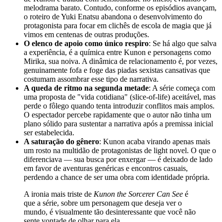
melodrama barato. Contudo, conforme os episódios avançam,
o roteiro de Yuki Enatsu abandona o desenvolvimento do
protagonista para focar em clichês de escola de magia que já
vimos em centenas de outras produções.
O elenco de apoio como único respiro
: Se há algo que salva
a experiência, é a química entre Kunon e personagens como
Mirika, sua noiva. A dinâmica de relacionamento é, por vezes,
genuinamente fofa e foge das piadas sexistas cansativas que
costumam assombrar esse tipo de narrativa.
A queda de ritmo na segunda metade
: A série começa com
uma proposta de "vida cotidiana" (slice-of-life) aceitável, mas
perde o fôlego quando tenta introduzir conflitos mais amplos.
O espectador percebe rapidamente que o autor não tinha um
plano sólido para sustentar a narrativa após a premissa inicial
ser estabelecida.
A saturação do gênero
: Kunon acaba virando apenas mais
um rosto na multidão de protagonistas de light novel. O que o
diferenciava — sua busca por enxergar — é deixado de lado
em favor de aventuras genéricas e encontros casuais,
perdendo a chance de ser uma obra com identidade própria.
A ironia mais triste de
Kunon the Sorcerer Can See
é
que a série, sobre um personagem que deseja ver o
mundo, é visualmente tão desinteressante que você não
sente vontade de olhar para ela.