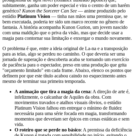
subitamente, ganha um poder especial e vira o centro de um harém
genérico?
Kunon the Sorcerer Can See
— anime produzido pelo
estúdio
Platinum Vision
— tinha nas mãos uma premissa que, se
bem executada, poderia ter sido um marco recente no gênero de
fantasia. A história acompanha Kunon Gurion, um jovem nascido
com uma maldição que o priva da visão, mas que decide usar a
magia para contornar sua limitação e enxergar o mundo novamente.
O problema é que, entre a ideia original de La-na e a transposição
para as telas, algo se perdeu no caminho. O que deveria ser uma
jornada de superação e descoberta acaba se tornando um exercício
de paciência para o espectador, preso em uma produção que grita
"orçamento limitado" em cada frame. Abaixo, elenco os pontos que
definem por que este título acabou caindo no esquecimento antes
mesmo de terminar sua primeira temporada.
A animação que tira a magia da cena
: A direção de arte é,
infelizmente, o calcanhar de Aquiles da obra. Com
movimentos travados e atalhos visuais óbvios, o estúdio
Platinum Vision falhou em entregar o mínimo de fluidez
necessária para uma série focada em magia, transformando
momentos que deveriam ser épicos em cenas estáticas e sem
vida.
O roteiro que se perde no básico
: A premissa da deficiência
de Kunon é tratada com sensibilidade no início, evitando o