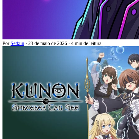
Por
Setkun
·
23 de maio de 2026
·
4 min de leitura