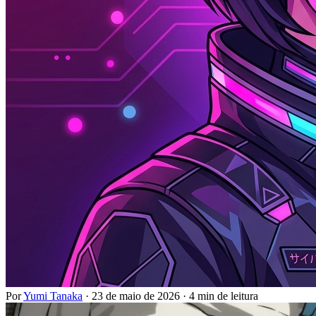
Por
Yumi Tanaka
·
23 de maio de 2026
·
4 min de leitura