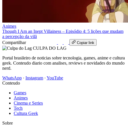
Animes
Though I Am an Inept Villainess – Episódio 4: 5 lições que mudam
a percepção da vilã
Compartilhar
WhatsApp
Copiar link
CULPA
DO
LAG
Portal brasileiro de noticias sobre tecnologia, games, anime e cultura
geek. Conteudo diario com analises, reviews e novidades do mundo
nerd.
WhatsApp
·
Instagram
·
YouTube
Conteudo
Games
Animes
Cinema e Series
Tech
Cultura Geek
Sobre