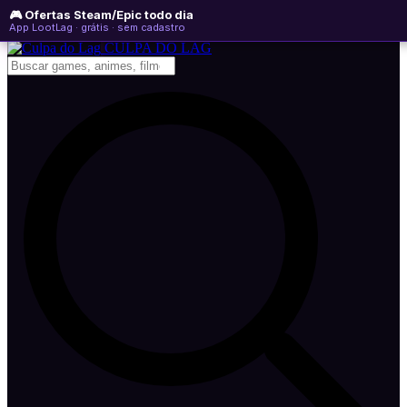
🎮 Ofertas Steam/Epic todo dia
quinta-feira, 06 de agosto de 2026
WhatsApp
Instagram
YouTube
App LootLag · grátis · sem cadastro
Newsletter
CULPA
DO
LAG