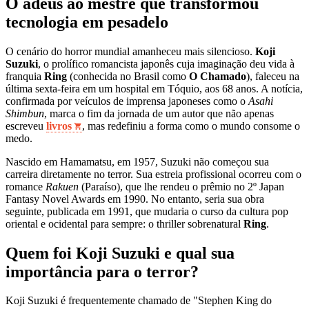
O adeus ao mestre que transformou
tecnologia em pesadelo
O cenário do horror mundial amanheceu mais silencioso.
Koji
Suzuki
, o prolífico romancista japonês cuja imaginação deu vida à
franquia
Ring
(conhecida no Brasil como
O Chamado
), faleceu na
última sexta-feira em um hospital em Tóquio, aos 68 anos. A notícia,
confirmada por veículos de imprensa japoneses como o
Asahi
Shimbun
, marca o fim da jornada de um autor que não apenas
escreveu
livros
, mas redefiniu a forma como o mundo consome o
medo.
Nascido em Hamamatsu, em 1957, Suzuki não começou sua
carreira diretamente no terror. Sua estreia profissional ocorreu com o
romance
Rakuen
(Paraíso), que lhe rendeu o prêmio no 2º Japan
Fantasy Novel Awards em 1990. No entanto, seria sua obra
seguinte, publicada em 1991, que mudaria o curso da cultura pop
oriental e ocidental para sempre: o thriller sobrenatural
Ring
.
Quem foi Koji Suzuki e qual sua
importância para o terror?
Koji Suzuki é frequentemente chamado de "Stephen King do