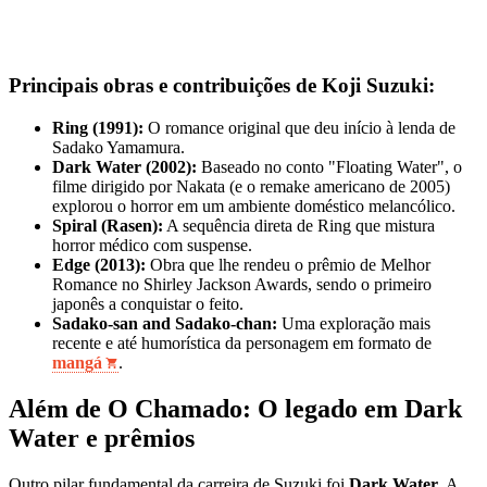
Principais obras e contribuições de Koji Suzuki:
Ring (1991):
O romance original que deu início à lenda de
Sadako Yamamura.
Dark Water (2002):
Baseado no conto "Floating Water", o
filme dirigido por Nakata (e o remake americano de 2005)
explorou o horror em um ambiente doméstico melancólico.
Spiral (Rasen):
A sequência direta de Ring que mistura
horror médico com suspense.
Edge (2013):
Obra que lhe rendeu o prêmio de Melhor
Romance no Shirley Jackson Awards, sendo o primeiro
japonês a conquistar o feito.
Sadako-san and Sadako-chan:
Uma exploração mais
recente e até humorística da personagem em formato de
mangá
.
Além de O Chamado: O legado em Dark
Water e prêmios
Outro pilar fundamental da carreira de Suzuki foi
Dark Water
. A