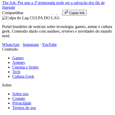
The Ark: Por que a 3ª temporada pode ser a salvação dos fãs de
Stargate
Compartilhar
WhatsApp
Copiar link
CULPA
DO
LAG
Portal brasileiro de noticias sobre tecnologia, games, anime e cultura
geek. Conteudo diario com analises, reviews e novidades do mundo
nerd.
WhatsApp
·
Instagram
·
YouTube
Conteudo
Games
Animes
Cinema e Series
Tech
Cultura Geek
Sobre
Sobre nos
Contato
Privacidade
Termos de uso