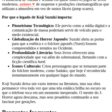
modernos,
animes
de suspense e produções cinematográficas que
utilizam a atmosfera em vez de sustos fáceis (jump scares).
Por que o legado de Koji Suzuki importa:
Pioneirismo Tecnológico:
Ele previu como a mídia digital e a
comunicação de massa poderiam servir de veículo para o
medo existencial.
Globalização do Horror Japonês:
Suzuki abriu as portas
para que a estética e o folclore japonês (Yurei) fossem
compreendidos e temidos no Ocidente.
Profundidade Literária:
Seus livros oferecem uma
complexidade que vai além do sobrenatural, flertando com a
ficção científica
hard
.
Ícones Culturais:
Criou personagens que se tornaram parte
do folclore moderno, como Sadako, que hoje é reconhecida
instantaneamente em qualquer lugar do mundo.
Koji Suzuki deixa um vazio imenso na literatura, mas sua obra
permanece viva toda vez que uma tela estática brilha no escuro ou
que o telefone toca em um momento inesperado. O mestre do J-
Horror agora descansa, mas seus pesadelos continuarão a nos
fascinar por gerações.