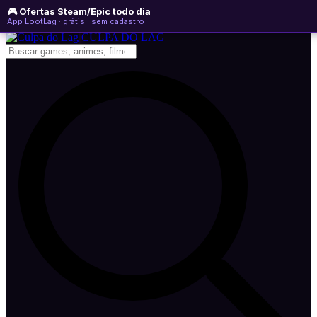
🎮 Ofertas Steam/Epic todo dia
domingo, 09 de agosto de 2026
WhatsApp
Instagram
YouTube
App LootLag · grátis · sem cadastro
Newsletter
CULPA
DO
LAG