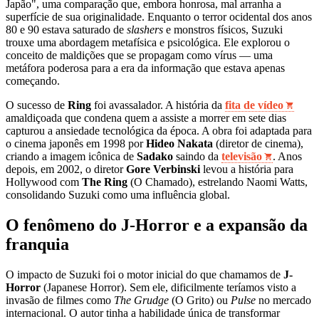
Japão", uma comparação que, embora honrosa, mal arranha a
superfície de sua originalidade. Enquanto o terror ocidental dos anos
80 e 90 estava saturado de
slashers
e monstros físicos, Suzuki
trouxe uma abordagem metafísica e psicológica. Ele explorou o
conceito de maldições que se propagam como vírus — uma
metáfora poderosa para a era da informação que estava apenas
começando.
O sucesso de
Ring
foi avassalador. A história da
fita de vídeo
amaldiçoada que condena quem a assiste a morrer em sete dias
capturou a ansiedade tecnológica da época. A obra foi adaptada para
o cinema japonês em 1998 por
Hideo Nakata
(diretor de cinema),
criando a imagem icônica de
Sadako
saindo da
televisão
. Anos
depois, em 2002, o diretor
Gore Verbinski
levou a história para
Hollywood com
The Ring
(O Chamado), estrelando Naomi Watts,
consolidando Suzuki como uma influência global.
O fenômeno do J-Horror e a expansão da
franquia
O impacto de Suzuki foi o motor inicial do que chamamos de
J-
Horror
(Japanese Horror). Sem ele, dificilmente teríamos visto a
invasão de filmes como
The Grudge
(O Grito) ou
Pulse
no mercado
internacional. O autor tinha a habilidade única de transformar