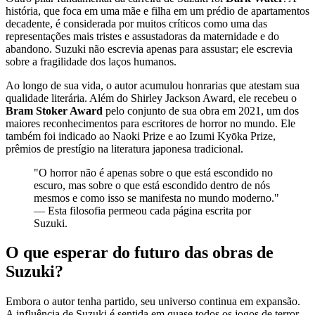
história, que foca em uma mãe e filha em um prédio de apartamentos
decadente, é considerada por muitos críticos como uma das
representações mais tristes e assustadoras da maternidade e do
abandono. Suzuki não escrevia apenas para assustar; ele escrevia
sobre a fragilidade dos laços humanos.
Ao longo de sua vida, o autor acumulou honrarias que atestam sua
qualidade literária. Além do Shirley Jackson Award, ele recebeu o
Bram Stoker Award
pelo conjunto de sua obra em 2021, um dos
maiores reconhecimentos para escritores de horror no mundo. Ele
também foi indicado ao Naoki Prize e ao Izumi Kyōka Prize,
prêmios de prestígio na literatura japonesa tradicional.
"O horror não é apenas sobre o que está escondido no
escuro, mas sobre o que está escondido dentro de nós
mesmos e como isso se manifesta no mundo moderno."
— Esta filosofia permeou cada página escrita por
Suzuki.
O que esperar do futuro das obras de
Suzuki?
Embora o autor tenha partido, seu universo continua em expansão.
A influência de Suzuki é sentida em quase todos os jogos de terror