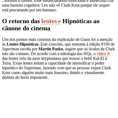
, afirmou o diretor. Esse distanciamento emocional e intelectual cria
uma barreira cognitiva: Lex não vê Clark Kent porque ele sequer
está procurando por um humano.
O retorno das
lentes
Hipnóticas ao
cânone do cinema
Um dos pontos mais curiosos da explicação de Gunn foi a menção
às
Lentes Hipnóticas
. Este conceito, que remonta à edição #330 de
Superman
escrita por
Martin Pasko
, sugere que os óculos de Clark
não são comuns. De acordo com a mitologia das HQs, o
vidro
das lentes veio da nave kryptoniana que trouxe o bebê Kal-El à
Terra. Essas lentes teriam a capacidade de intensificar o poder
hipnótico do Superman, fazendo com que as pessoas vejam Clark
Kent como alguém muito mais franzino, tímido e visualmente
distinto do herói imponente.