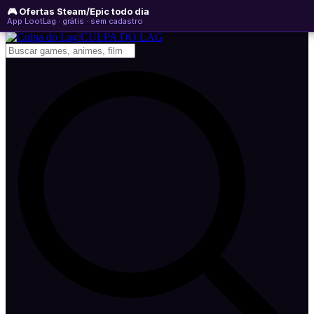
🎮 Ofertas Steam/Epic todo dia
domingo, 09 de agosto de 2026
WhatsApp
Instagram
YouTube
App LootLag · grátis · sem cadastro
Newsletter
CULPA
DO
LAG