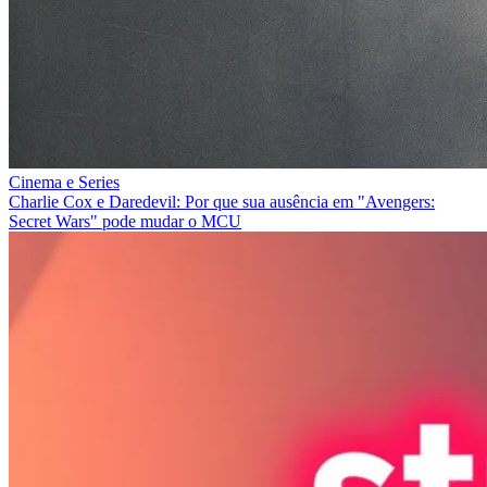
Cinema e Series
Charlie Cox e Daredevil: Por que sua ausência em "Avengers:
Secret Wars" pode mudar o MCU