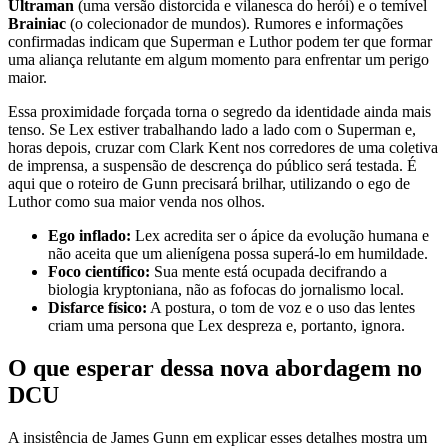
Ultraman
(uma versão distorcida e vilanesca do herói) e o temível
Brainiac
(o colecionador de mundos). Rumores e informações
confirmadas indicam que Superman e Luthor podem ter que formar
uma aliança relutante em algum momento para enfrentar um perigo
maior.
Essa proximidade forçada torna o segredo da identidade ainda mais
tenso. Se Lex estiver trabalhando lado a lado com o Superman e,
horas depois, cruzar com Clark Kent nos corredores de uma coletiva
de imprensa, a suspensão de descrença do público será testada. É
aqui que o roteiro de Gunn precisará brilhar, utilizando o ego de
Luthor como sua maior venda nos olhos.
Ego inflado:
Lex acredita ser o ápice da evolução humana e
não aceita que um alienígena possa superá-lo em humildade.
Foco científico:
Sua mente está ocupada decifrando a
biologia kryptoniana, não as fofocas do jornalismo local.
Disfarce físico:
A postura, o tom de voz e o uso das lentes
criam uma persona que Lex despreza e, portanto, ignora.
O que esperar dessa nova abordagem no
DCU
A insistência de James Gunn em explicar esses detalhes mostra um