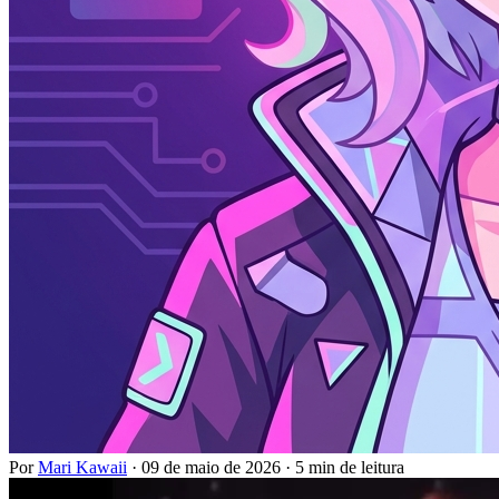
Por
Mari Kawaii
·
09 de maio de 2026
·
5 min de leitura