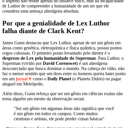
o segredo não reside apenas no disfarce físico, mas na incapacidade
de Luthor de compreender a humanidade de um ser que ele
considera uma ameaça alienígena absoluta.
Por que a genialidade de Lex Luthor
falha diante de Clark Kent?
James Gunn destacou que Lex Luthor, apesar de ser um gênio em
áreas como genética, eletroquímica e física quântica, possui pontos
cegos colossais. O primeiro ponto levantado pelo diretor é o
desprezo de Lex pela humanidade do Superman
. Para Luthor, o
Superman (vivido por
David Corenswet
) é um alienígena
desconectado que busca dominar o mundo. Na cabeça do vilão, não
faz o menor sentido que um deus entre os homens queira bater ponto
em um
jornal
como o
Daily Planet
(o Planeta Diário) ou pagar
aluguel em Metrópolis.
Além disso, Gunn reforça que ser um gênio em ciências exatas não
torna alguém um mestre da observação social.
"Ser um gênio em algumas áreas não significa que você
é um gênio em todos os campos. Como muitos
cientistas e artistas, ele pode perder coisas básicas"