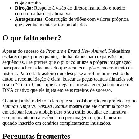
engajamento.
Direção:
Respeito à visão do diretor, mantendo o roteiro
como uma base colaborativa.
Antagonistas:
Construção de vilões com valores próprios,
que eventualmente se tornam aliados.
O que falta saber?
Apesar do sucesso de
Promare
e
Brand New Animal
, Nakashima
esclarece que, por enquanto, não há planos para expansões ou
sequências. Ele prefere que o público utilize a própria imaginação
para preencher as lacunas do que acontece após o encerramento da
história. Para o fã brasileiro que deseja se aprofundar no estilo do
autor, a recomendação é clara: buscar as peças teatrais filmadas sob
o selo “Geki x Cine”, que carregam a mesma energia cinética e o
DNA criativo que ele injeta em seus roteiros de sucesso.
O autor também deixou claro que sua colaboração em projetos como
Batman Ninja vs. Yakuza League
mostra que ele continua focado
em adaptar ícones globais para o seu estilo peculiar de narrativa,
sempre mantendo a essência do personagem original, mesmo
quando inserido em cenários completamente inusitados.
Perguntas frequentes