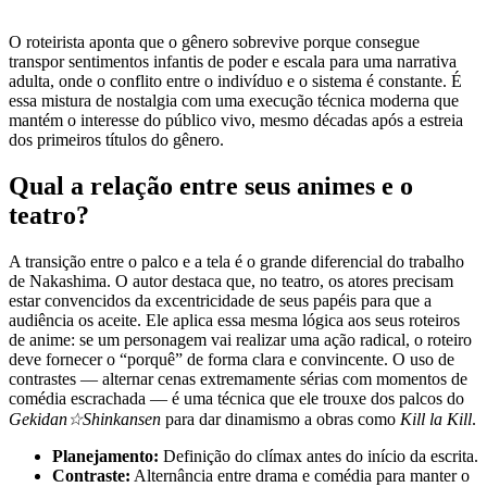
O roteirista aponta que o gênero sobrevive porque consegue
transpor sentimentos infantis de poder e escala para uma narrativa
adulta, onde o conflito entre o indivíduo e o sistema é constante. É
essa mistura de nostalgia com uma execução técnica moderna que
mantém o interesse do público vivo, mesmo décadas após a estreia
dos primeiros títulos do gênero.
Qual a relação entre seus animes e o
teatro?
A transição entre o palco e a tela é o grande diferencial do trabalho
de Nakashima. O autor destaca que, no teatro, os atores precisam
estar convencidos da excentricidade de seus papéis para que a
audiência os aceite. Ele aplica essa mesma lógica aos seus roteiros
de anime: se um personagem vai realizar uma ação radical, o roteiro
deve fornecer o “porquê” de forma clara e convincente. O uso de
contrastes — alternar cenas extremamente sérias com momentos de
comédia escrachada — é uma técnica que ele trouxe dos palcos do
Gekidan☆Shinkansen
para dar dinamismo a obras como
Kill la Kill
.
Planejamento:
Definição do clímax antes do início da escrita.
Contraste:
Alternância entre drama e comédia para manter o