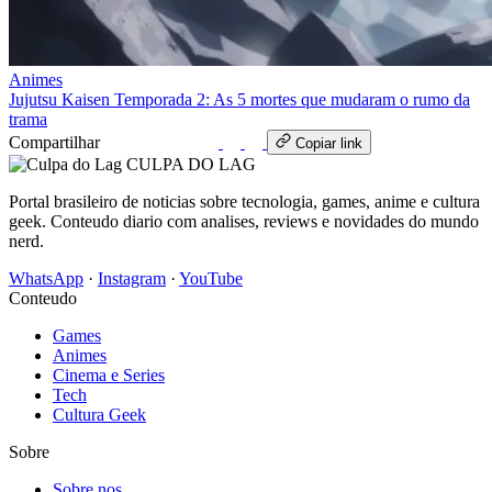
Animes
Jujutsu Kaisen Temporada 2: As 5 mortes que mudaram o rumo da
trama
Compartilhar
WhatsApp
Copiar link
CULPA
DO
LAG
Portal brasileiro de noticias sobre tecnologia, games, anime e cultura
geek. Conteudo diario com analises, reviews e novidades do mundo
nerd.
WhatsApp
·
Instagram
·
YouTube
Conteudo
Games
Animes
Cinema e Series
Tech
Cultura Geek
Sobre
Sobre nos