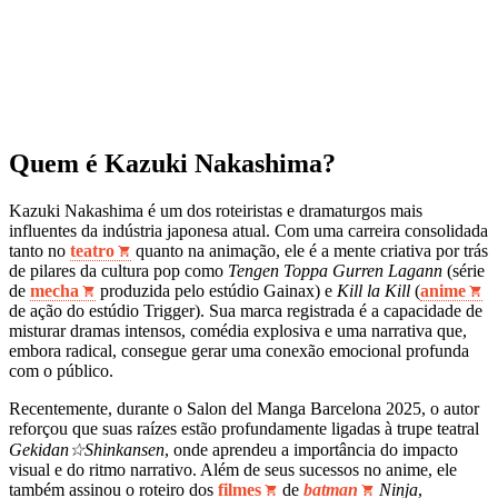
Quem é Kazuki Nakashima?
Kazuki Nakashima é um dos roteiristas e dramaturgos mais
influentes da indústria japonesa atual. Com uma carreira consolidada
tanto no
teatro
quanto na animação, ele é a mente criativa por trás
de pilares da cultura pop como
Tengen Toppa Gurren Lagann
(série
de
mecha
produzida pelo estúdio Gainax) e
Kill la Kill
(
anime
de ação do estúdio Trigger). Sua marca registrada é a capacidade de
misturar dramas intensos, comédia explosiva e uma narrativa que,
embora radical, consegue gerar uma conexão emocional profunda
com o público.
Recentemente, durante o Salon del Manga Barcelona 2025, o autor
reforçou que suas raízes estão profundamente ligadas à trupe teatral
Gekidan☆Shinkansen
, onde aprendeu a importância do impacto
visual e do ritmo narrativo. Além de seus sucessos no anime, ele
também assinou o roteiro dos
filmes
de
batman
Ninja
,