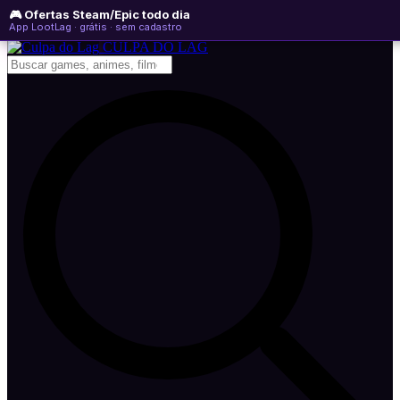
🎮 Ofertas Steam/Epic todo dia
domingo, 09 de agosto de 2026
WhatsApp
Instagram
YouTube
App LootLag · grátis · sem cadastro
Newsletter
CULPA
DO
LAG