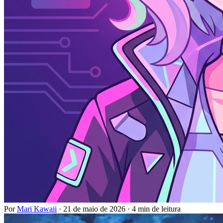
Por
Mari Kawaii
·
21 de maio de 2026
·
4 min de leitura