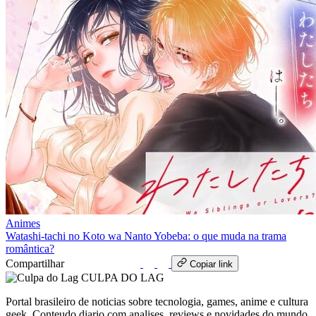
Animes
Watashi-tachi no Koto wa Nanto Yobeba: o que muda na trama
romântica?
Compartilhar
WhatsApp
Copiar link
CULPA
DO
LAG
Portal brasileiro de noticias sobre tecnologia, games, anime e cultura
geek. Conteudo diario com analises, reviews e novidades do mundo