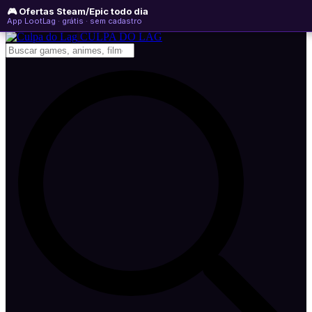
🎮 Ofertas Steam/Epic todo dia
quinta-feira, 06 de agosto de 2026
WhatsApp
Instagram
YouTube
App LootLag · grátis · sem cadastro
Newsletter
CULPA
DO
LAG