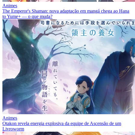
Animes
The Emperor's Shaman: nova adaptação em mangá chega ao Hana
to Yume+ — o que muda?
Animes
Otakon revela energia explosiva da equipe de Ascensão de um
Livroworm