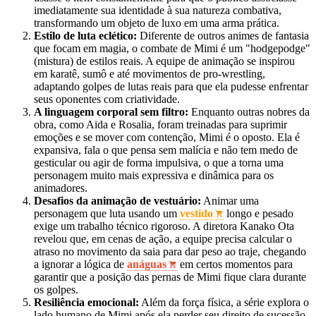
imediatamente sua identidade à sua natureza combativa,
transformando um objeto de luxo em uma arma prática.
Estilo de luta eclético:
Diferente de outros animes de fantasia
que focam em magia, o combate de Mimi é um "hodgepodge"
(mistura) de estilos reais. A equipe de animação se inspirou
em karatê, sumô e até movimentos de pro-wrestling,
adaptando golpes de lutas reais para que ela pudesse enfrentar
seus oponentes com criatividade.
A linguagem corporal sem filtro:
Enquanto outras nobres da
obra, como Aida e Rosalia, foram treinadas para suprimir
emoções e se mover com contenção, Mimi é o oposto. Ela é
expansiva, fala o que pensa sem malícia e não tem medo de
gesticular ou agir de forma impulsiva, o que a torna uma
personagem muito mais expressiva e dinâmica para os
animadores.
Desafios da animação de vestuário:
Animar uma
personagem que luta usando um
vestido
longo e pesado
exige um trabalho técnico rigoroso. A diretora Kanako Ota
revelou que, em cenas de ação, a equipe precisa calcular o
atraso no movimento da saia para dar peso ao traje, chegando
a ignorar a lógica de
anáguas
em certos momentos para
garantir que a posição das pernas de Mimi fique clara durante
os golpes.
Resiliência emocional:
Além da força física, a série explora o
lado humano de Mimi após ela perder seu direito de sucessão