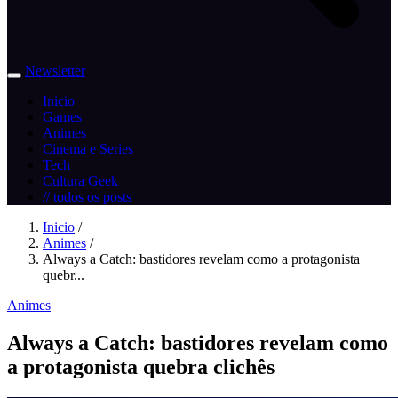
Newsletter
Inicio
Games
Animes
Cinema e Series
Tech
Cultura Geek
// todos os posts
Inicio
/
Animes
/
Always a Catch: bastidores revelam como a protagonista
quebr...
Animes
Always a Catch: bastidores revelam como
a protagonista quebra clichês