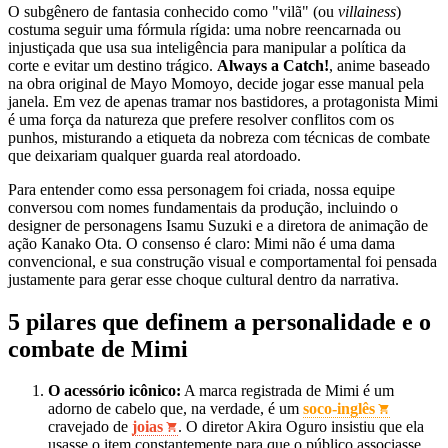
O subgênero de fantasia conhecido como "vilã" (ou
villainess
)
costuma seguir uma fórmula rígida: uma nobre reencarnada ou
injustiçada que usa sua inteligência para manipular a política da
corte e evitar um destino trágico.
Always a Catch!
, anime baseado
na obra original de Mayo Momoyo, decide jogar esse manual pela
janela. Em vez de apenas tramar nos bastidores, a protagonista Mimi
é uma força da natureza que prefere resolver conflitos com os
punhos, misturando a etiqueta da nobreza com técnicas de combate
que deixariam qualquer guarda real atordoado.
Para entender como essa personagem foi criada, nossa equipe
conversou com nomes fundamentais da produção, incluindo o
designer de personagens Isamu Suzuki e a diretora de animação de
ação Kanako Ota. O consenso é claro: Mimi não é uma dama
convencional, e sua construção visual e comportamental foi pensada
justamente para gerar esse choque cultural dentro da narrativa.
5 pilares que definem a personalidade e o
combate de Mimi
O acessório icônico:
A marca registrada de Mimi é um
adorno de cabelo que, na verdade, é um
soco-inglês
cravejado de
joias
. O diretor Akira Oguro insistiu que ela
usasse o item constantemente para que o público associasse