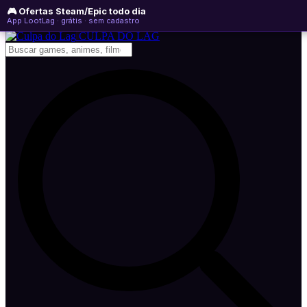
🎮 Ofertas Steam/Epic todo dia
quinta-feira, 06 de agosto de 2026
WhatsApp
Instagram
YouTube
App LootLag · grátis · sem cadastro
Newsletter
CULPA
DO
LAG