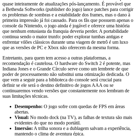
quase inteiramente de atualizações pós-lançamento. É provável que
a Bethesda Softworks (publisher do jogo) lance patches para corrigir
os problemas de sombras e a estabilidade dos frames, mas o dano à
primeira impressão já foi causado. Para os fãs que possuem apenas o
console da Nintendo, o jogo ainda é jogável e oferece uma história
que nenhum entusiasta da franquia deveria perder. A portabilidade
continua sendo o maior trunfo: poder explorar tumbas antigas e
enfrentar vilões clássicos durante uma viagem de metrô é um luxo
que as versões de PC e Xbox não oferecem da mesma forma.
Entretanto, para quem tem acesso a outras plataformas, a
recomendação é cautelosa. O hardware do Switch 2 é potente, mas
Indiana Jones e o Grande Círculo serve como um lembrete de que
poder de processamento não substitui uma otimização dedicada. O
que vem a seguir para a biblioteca do console será crucial para
definir se ele será o destino definitivo de jogos AAA ou se
continuaremos vendo versões que constantemente nos lembram de
suas limitações técnicas.
Desempenho:
O jogo sofre com quedas de FPS em áreas
abertas.
Visual:
No modo dock (na TV), as falhas de textura são mais
evidentes do que no modo portátil.
Imersão:
A trilha sonora e a dublagem salvam a experiência,
mantendo o clima de aventura épica.