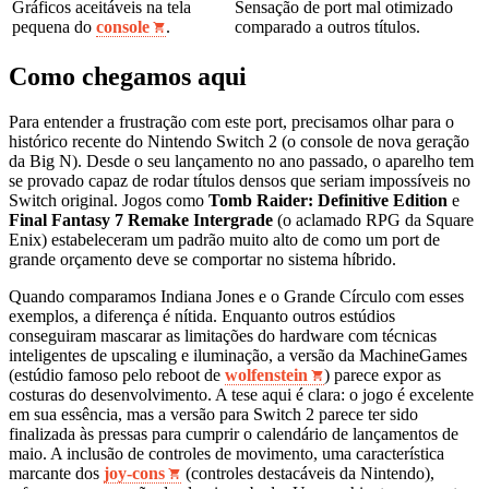
Gráficos aceitáveis na tela
Sensação de port mal otimizado
pequena do
console
.
comparado a outros títulos.
Como chegamos aqui
Para entender a frustração com este port, precisamos olhar para o
histórico recente do Nintendo Switch 2 (o console de nova geração
da Big N). Desde o seu lançamento no ano passado, o aparelho tem
se provado capaz de rodar títulos densos que seriam impossíveis no
Switch original. Jogos como
Tomb Raider: Definitive Edition
e
Final Fantasy 7 Remake Intergrade
(o aclamado RPG da Square
Enix) estabeleceram um padrão muito alto de como um port de
grande orçamento deve se comportar no sistema híbrido.
Quando comparamos Indiana Jones e o Grande Círculo com esses
exemplos, a diferença é nítida. Enquanto outros estúdios
conseguiram mascarar as limitações do hardware com técnicas
inteligentes de upscaling e iluminação, a versão da MachineGames
(estúdio famoso pelo reboot de
wolfenstein
) parece expor as
costuras do desenvolvimento. A tese aqui é clara: o jogo é excelente
em sua essência, mas a versão para Switch 2 parece ter sido
finalizada às pressas para cumprir o calendário de lançamentos de
maio. A inclusão de controles de movimento, uma característica
marcante dos
joy-cons
(controles destacáveis da Nintendo),