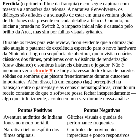
Perdida
(o primeiro filme da franquia) e consegue capturar com
maestria a atmosfera das telonas. A narrativa é envolvente, os
diálogos são afiados e a sensação de estar em uma aventura global
de Dr. Jones está presente em cada detalhe artístico. Contudo, ao
iniciar a jornada no Switch 2, o impacto inicial não é causado pelo
brilho da Arca, mas sim por falhas visuais gritantes.
Durante os testes para este review, ficou evidente que a otimização
não atingiu o patamar de excelência esperado para o novo hardware
da Nintendo. Logo na sequência de abertura, que revisita cenários
clássicos dos filmes, problemas com a distância de renderização
(draw distance) e sombras instáveis distraem o jogador. Não é
incomum ver o
chicote
de Indy atravessando texturas de paredes
sólidas ou sombras que piscam freneticamente durante cutscenes
importantes. Além disso, há um engasgo (lag) perceptível na
transição entre o gameplay e as cenas cinematográficas, criando um
receio constante de que o software possa fechar inesperadamente —
algo que, infelizmente, aconteceu uma vez durante nossa análise.
Pontos Positivos
Pontos Negativos
Aventura autêntica de Indiana
Glitches visuais e quedas de
Jones no modo portátil.
performance frequentes.
Narrativa fiel ao espírito dos
Controles de movimento
filmes originais.
imprecisos e pouco responsivos.