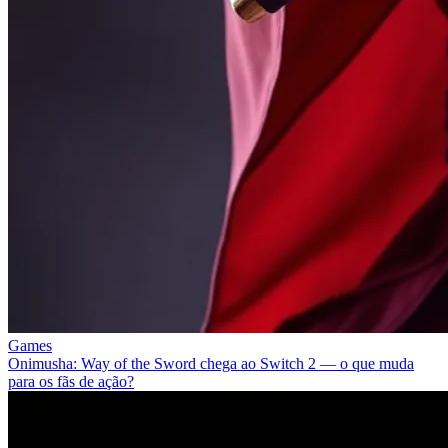
Games
Onimusha: Way of the Sword chega ao Switch 2 — o que muda
para os fãs de ação?