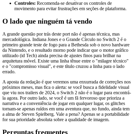
Controles:
Recomenda-se desativar os controles de
movimento para evitar frustrações em seções de plataforma.
O lado que ninguém tá vendo
A grande questão por trás deste port não é apenas técnica, mas
mercadológica. Indiana Jones e o Grande Círculo no Switch 2 é o
primeiro grande teste de fogo para a Bethesda sob o novo hardware
da Nintendo, e o resultado morno pode indicar que o motor gráfico
utilizado (id Tech) ainda precisa de ajustes finos para brilhar na
arquitetura móvel. Existe uma linha tênue entre o "milagre técnico"
e o "compromisso visual", e este título cruzou a linha para o lado
errado.
A aposta da redação é que veremos uma enxurrada de correções nos
próximos meses, mas fica o alerta: se você busca a fidelidade visual
que viu nos trailers de 2024, o Switch 2 não é o lugar para encontrá-
la agora. Por outro lado, se você é um fã fervoroso que prioriza a
narrativa e a conveniência de jogar em qualquer lugar, os glitches
tornam-se apenas ruídos em uma aventura que, no fundo, ainda tem
a alma de Steven Spielberg. Vale a pena? Apenas se a portabilidade
for sua prioridade absoluta sobre a qualidade de imagem.
Perguntas frequentes