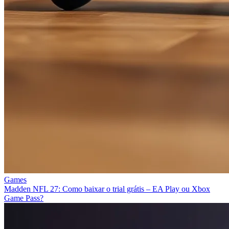
Games
Madden NFL 27: Como baixar o trial grátis – EA Play ou Xbox
Game Pass?