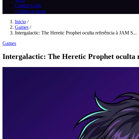
Cultura Geek
// todos os posts
Inicio
/
Games
/
Intergalactic: The Heretic Prophet oculta referência à JAM S...
Games
Intergalactic: The Heretic Prophet oculta