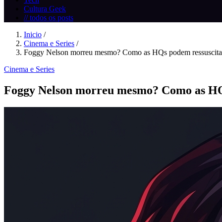
Cultura Geek
// todos os posts
Inicio
/
Cinema e Series
/
Foggy Nelson morreu mesmo? Como as HQs podem ressuscitar 
Cinema e Series
Foggy Nelson morreu mesmo? Como as HQ