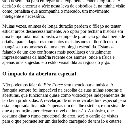
sido desenhada para entregar uma experiência cinematográfica. A
decisão de encerrar a série nesta leva de episódios é, na minha visão
como jornalista que acompanha o mercado, um movimento
inteligente e necessário.
Muitas vezes, animes de longa duração perdem o fôlego ao tentar
esticar arcos desnecessariamente. Ao optar por fechar a história em
uma temporada final robusta, a equipe de produção ganha liberdade
criativa para adaptar os momentos mais insanos e filosóficos do
mangá sem as amarras de uma cronologia estendida. Estamos
falando de um dos confrontos mais peculiares e visualmente
impressionantes da história recente dos animes, onde a física é
apenas uma sugestão e o estilo visual dita as regras do jogo.
O impacto da abertura especial
Não podemos falar de
Fire Force
sem mencionar a música. A
franquia sempre foi impecável na escolha de suas trilhas sonoras e
aberturas, que funcionam quase como videoclipes independentes de
tão bem produzidas. A revelação de uma nova abertura especial para
esta temporada final não é apenas um detalhe estético; é um sinal de
que a produção quer elevar o nível de imersão. A música, que
costuma ditar o ritmo emocional do arco, será o cartão de visitas
para o que promete ser um desfecho carregado de tensão e catarse.