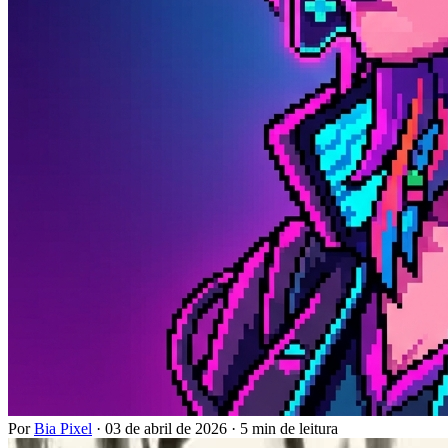
Por
Bia Pixel
·
03 de abril de 2026
·
5 min de leitura