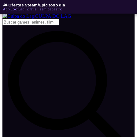
🎮 Ofertas Steam/Epic todo dia
quinta-feira, 06 de agosto de 2026
WhatsApp
Instagram
YouTube
App LootLag · grátis · sem cadastro
Newsletter
CULPA
DO
LAG