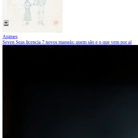
Animes
Seven Seas licencia 7 novos mangás: quem são e o que vem por aí