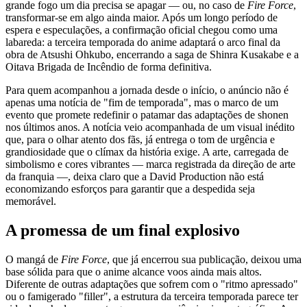
grande fogo um dia precisa se apagar — ou, no caso de
Fire Force
,
transformar-se em algo ainda maior. Após um longo período de
espera e especulações, a confirmação oficial chegou como uma
labareda: a terceira temporada do anime adaptará o arco final da
obra de Atsushi Ohkubo, encerrando a saga de Shinra Kusakabe e a
Oitava Brigada de Incêndio de forma definitiva.
Para quem acompanhou a jornada desde o início, o anúncio não é
apenas uma notícia de "fim de temporada", mas o marco de um
evento que promete redefinir o patamar das adaptações de shonen
nos últimos anos. A notícia veio acompanhada de um visual inédito
que, para o olhar atento dos fãs, já entrega o tom de urgência e
grandiosidade que o clímax da história exige. A arte, carregada de
simbolismo e cores vibrantes — marca registrada da direção de arte
da franquia —, deixa claro que a David Production não está
economizando esforços para garantir que a despedida seja
memorável.
A promessa de um final explosivo
O mangá de
Fire Force
, que já encerrou sua publicação, deixou uma
base sólida para que o anime alcance voos ainda mais altos.
Diferente de outras adaptações que sofrem com o "ritmo apressado"
ou o famigerado "filler", a estrutura da terceira temporada parece ter