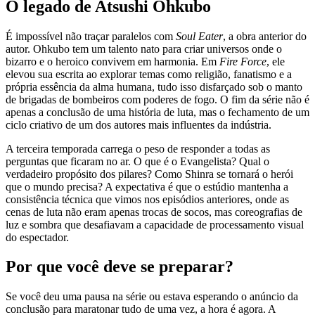
O legado de Atsushi Ohkubo
É impossível não traçar paralelos com
Soul Eater
, a obra anterior do
autor. Ohkubo tem um talento nato para criar universos onde o
bizarro e o heroico convivem em harmonia. Em
Fire Force
, ele
elevou sua escrita ao explorar temas como religião, fanatismo e a
própria essência da alma humana, tudo isso disfarçado sob o manto
de brigadas de bombeiros com poderes de fogo. O fim da série não é
apenas a conclusão de uma história de luta, mas o fechamento de um
ciclo criativo de um dos autores mais influentes da indústria.
A terceira temporada carrega o peso de responder a todas as
perguntas que ficaram no ar. O que é o Evangelista? Qual o
verdadeiro propósito dos pilares? Como Shinra se tornará o herói
que o mundo precisa? A expectativa é que o estúdio mantenha a
consistência técnica que vimos nos episódios anteriores, onde as
cenas de luta não eram apenas trocas de socos, mas coreografias de
luz e sombra que desafiavam a capacidade de processamento visual
do espectador.
Por que você deve se preparar?
Se você deu uma pausa na série ou estava esperando o anúncio da
conclusão para maratonar tudo de uma vez, a hora é agora. A