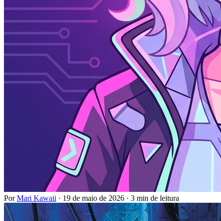
Por
Mari Kawaii
·
19 de maio de 2026
·
3 min de leitura