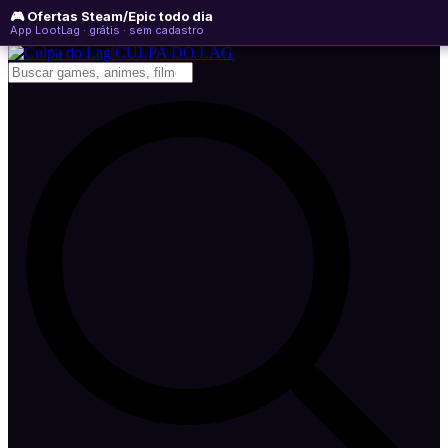
🎮 Ofertas Steam/Epic todo dia
sexta-feira, 07 de agosto de 2026
WhatsApp
Instagram
YouTube
App LootLag · grátis · sem cadastro
Newsletter
CULPA
DO
LAG