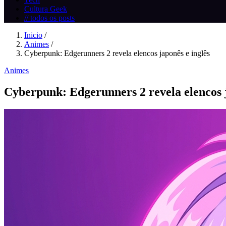
Cultura Geek
// todos os posts
Inicio
/
Animes
/
Cyberpunk: Edgerunners 2 revela elencos japonês e inglês
Animes
Cyberpunk: Edgerunners 2 revela elencos j