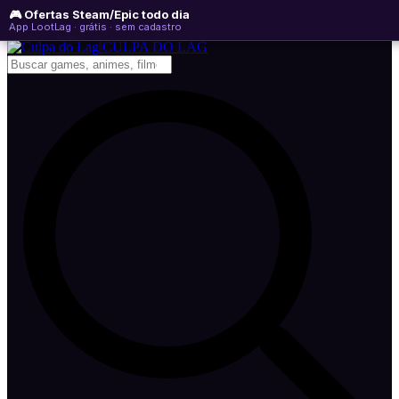
🎮 Ofertas Steam/Epic todo dia
quinta-feira, 06 de agosto de 2026
WhatsApp
Instagram
YouTube
App LootLag · grátis · sem cadastro
Newsletter
CULPA
DO
LAG