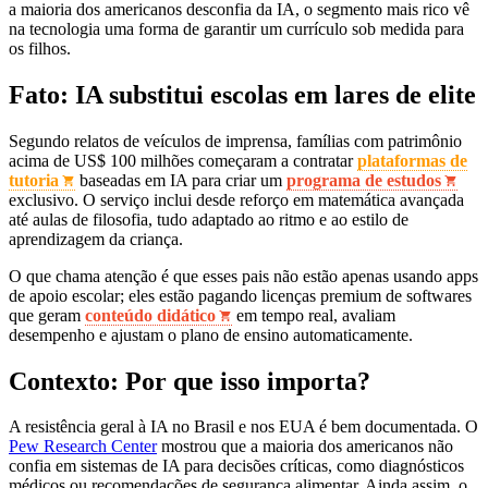
a maioria dos americanos desconfia da IA, o segmento mais rico vê
na tecnologia uma forma de garantir um currículo sob medida para
os filhos.
Fato: IA substitui escolas em lares de elite
Segundo relatos de veículos de imprensa, famílias com patrimônio
acima de US$ 100 milhões começaram a contratar
plataformas de
tutoria
baseadas em IA para criar um
programa de estudos
exclusivo. O serviço inclui desde reforço em matemática avançada
até aulas de filosofia, tudo adaptado ao ritmo e ao estilo de
aprendizagem da criança.
O que chama atenção é que esses pais não estão apenas usando apps
de apoio escolar; eles estão pagando licenças premium de softwares
que geram
conteúdo didático
em tempo real, avaliam
desempenho e ajustam o plano de ensino automaticamente.
Contexto: Por que isso importa?
A resistência geral à IA no Brasil e nos EUA é bem documentada. O
Pew Research Center
mostrou que a maioria dos americanos não
confia em sistemas de IA para decisões críticas, como diagnósticos
médicos ou recomendações de segurança alimentar. Ainda assim, o