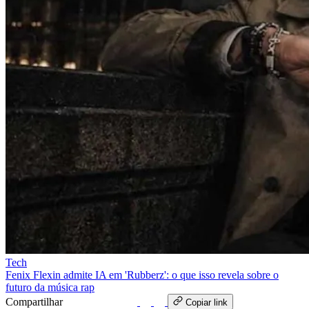
Tech
Fenix Flexin admite IA em 'Rubberz': o que isso revela sobre o
futuro da música rap
Compartilhar
WhatsApp
Copiar link