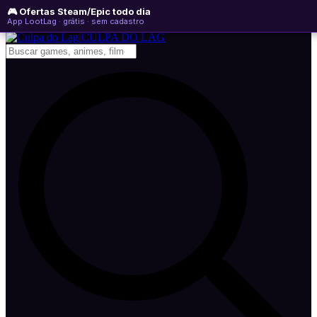
🎮 Ofertas Steam/Epic todo dia
sábado, 08 de agosto de 2026
WhatsApp
Instagram
YouTube
App LootLag · grátis · sem cadastro
Newsletter
CULPA
DO
LAG