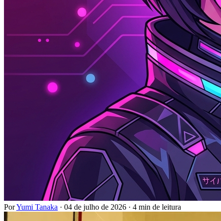
Por
Yumi Tanaka
·
04 de julho de 2026
·
4 min de leitura