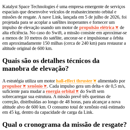
Katalyst Space Technologies é uma empresa emergente de serviços
espaciais que desenvolve veículos de reabastecimento orbital e
missões de resgate. A nave Link, lançada em 5 de julho de 2026, foi
projetada para se acoplar a satélites inoperantes e fornecer um
impulso de elevação usando um motor de
propulsão elétrica
de
alta eficiência. No caso do Swift, a missão consiste em aproximar‑se
a menos de 10 metros do satélite, ancorar‑se e impulsionar a órbita
em aproximadamente 150 milhas (cerca de 240 km) para restaurar a
altitude original de 600 km.
Quais são os detalhes técnicos da
manobra de elevação?
A estratégia utiliza um motor
hall‑effect thruster
alimentado por
propulsor
xenônio
. Cada impulso gera um delta‑v de 0,5 m/s,
suficiente para mudar a
energia orbital
do Swift sem
sobrecarregar sua estrutura. A missão prevê três queimas de
correção, distribuídas ao longo de 48 horas, para alcançar a nova
altitude alvo de 600 km. O consumo total de xenônio está estimado
em 45 kg, dentro da capacidade de carga da Link.
Qual o cronograma da missão de resgate?