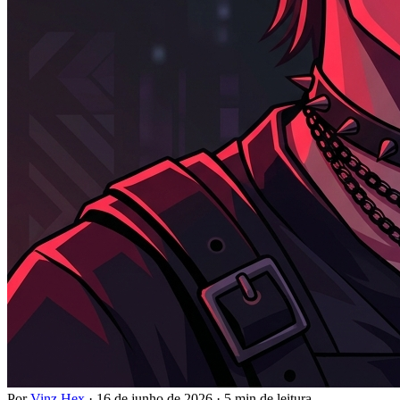
Por
Vinz Hex
·
16 de junho de 2026
·
5 min de leitura