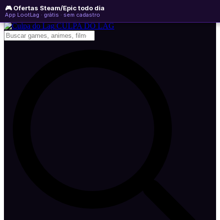
🎮 Ofertas Steam/Epic todo dia
sexta-feira, 07 de agosto de 2026
WhatsApp
Instagram
YouTube
App LootLag · grátis · sem cadastro
Newsletter
CULPA
DO
LAG