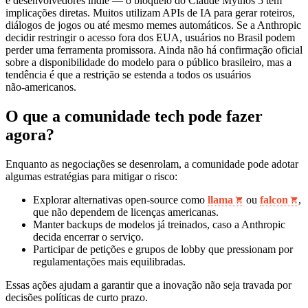
e desenvolvedores indie — o bloqueio do Claude Mythos 5 tem
implicações diretas. Muitos utilizam APIs de IA para gerar roteiros,
diálogos de jogos ou até mesmo memes automáticos. Se a Anthropic
decidir restringir o acesso fora dos EUA, usuários no Brasil podem
perder uma ferramenta promissora. Ainda não há confirmação oficial
sobre a disponibilidade do modelo para o público brasileiro, mas a
tendência é que a restrição se estenda a todos os usuários
não‑americanos.
O que a comunidade tech pode fazer
agora?
Enquanto as negociações se desenrolam, a comunidade pode adotar
algumas estratégias para mitigar o risco:
Explorar alternativas open‑source como
llama
ou
falcon
,
que não dependem de licenças americanas.
Manter backups de modelos já treinados, caso a Anthropic
decida encerrar o serviço.
Participar de petições e grupos de lobby que pressionam por
regulamentações mais equilibradas.
Essas ações ajudam a garantir que a inovação não seja travada por
decisões políticas de curto prazo.