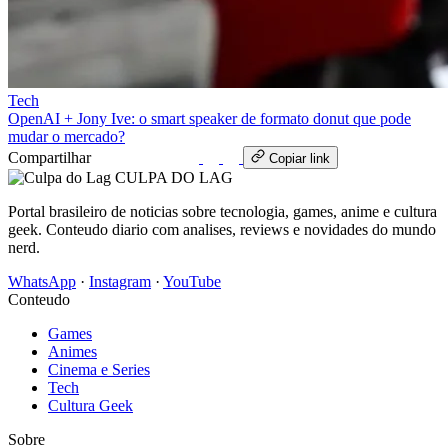
Tech
OpenAI + Jony Ive: o smart speaker de formato donut que pode
mudar o mercado?
Compartilhar
WhatsApp
Copiar link
CULPA
DO
LAG
Portal brasileiro de noticias sobre tecnologia, games, anime e cultura
geek. Conteudo diario com analises, reviews e novidades do mundo
nerd.
WhatsApp
·
Instagram
·
YouTube
Conteudo
Games
Animes
Cinema e Series
Tech
Cultura Geek
Sobre