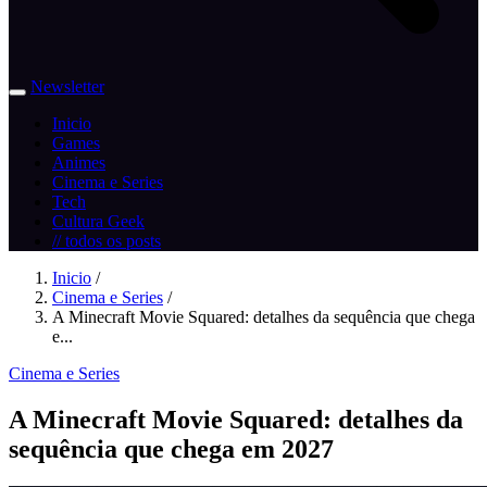
Newsletter
Inicio
Games
Animes
Cinema e Series
Tech
Cultura Geek
// todos os posts
Inicio
/
Cinema e Series
/
A Minecraft Movie Squared: detalhes da sequência que chega
e...
Cinema e Series
A Minecraft Movie Squared: detalhes da
sequência que chega em 2027