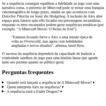
Se a sequência conseguir equilibrar a fidelidade ao jogo com uma
narrativa coesa, o universo de
Minecraft
pode se tornar uma franquia
cinematográfica de longo prazo, similar ao que aconteceu com
Detective Pikachu
ou
Sonic the Hedgehog
. A inclusão de Alex abre
espaço para futuros spin‑offs focados em personagens secundárias,
enquanto os itens encantados podem gerar sequências temáticas (por
exemplo, “A Minecraft Movie: O Reino do End”).
“Estamos levando Steve e Alex a uma missão épica de
volta ao Overworld, mas agora com habilidades
ampliadas e novos desafios”, afirmou Jared Hess.
O sucesso da sequência dependerá da capacidade de traduzir a
criatividade sandbox do jogo para uma história linear que agrade
tanto aos puristas quanto ao público geral.
Perguntas frequentes
Quando será lançada a sequência de A Minecraft Movie?
▾
Quem interpreta Alex na sequência?
▾
A sequência trará o Ender Dragon?
▾