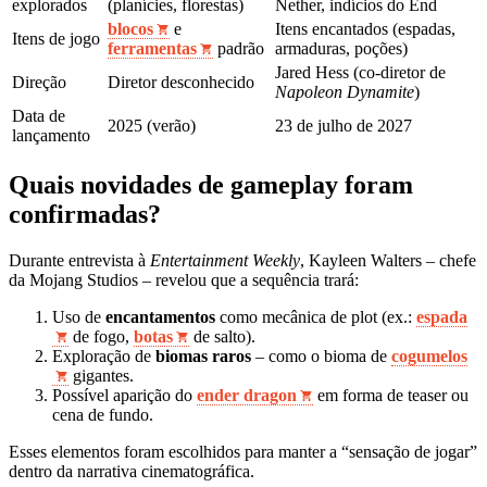
explorados
(planícies, florestas)
Nether, indícios do End
blocos
e
Itens encantados (espadas,
Itens de jogo
ferramentas
padrão
armaduras, poções)
Jared Hess (co‑diretor de
Direção
Diretor desconhecido
Napoleon Dynamite
)
Data de
2025 (verão)
23 de julho de 2027
lançamento
Quais novidades de gameplay foram
confirmadas?
Durante entrevista à
Entertainment Weekly
, Kayleen Walters – chefe
da Mojang Studios – revelou que a sequência trará:
Uso de
encantamentos
como mecânica de plot (ex.:
espada
de fogo,
botas
de salto).
Exploração de
biomas raros
– como o bioma de
cogumelos
gigantes.
Possível aparição do
ender dragon
em forma de teaser ou
cena de fundo.
Esses elementos foram escolhidos para manter a “sensação de jogar”
dentro da narrativa cinematográfica.