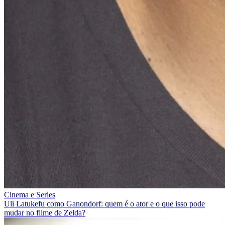
Cinema e Series
Uli Latukefu como Ganondorf: quem é o ator e o que isso pode
mudar no filme de Zelda?