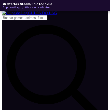
🎮 Ofertas Steam/Epic todo dia
quinta-feira, 06 de agosto de 2026
WhatsApp
Instagram
YouTube
App LootLag · grátis · sem cadastro
Newsletter
CULPA
DO
LAG