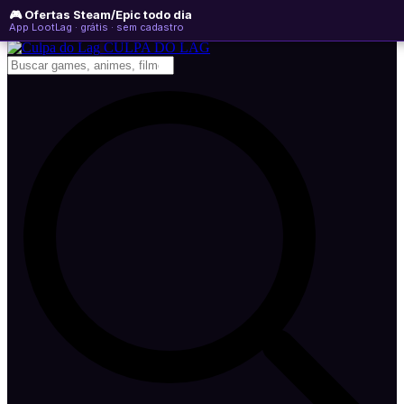
🎮 Ofertas Steam/Epic todo dia
domingo, 09 de agosto de 2026
WhatsApp
Instagram
YouTube
App LootLag · grátis · sem cadastro
Newsletter
CULPA
DO
LAG