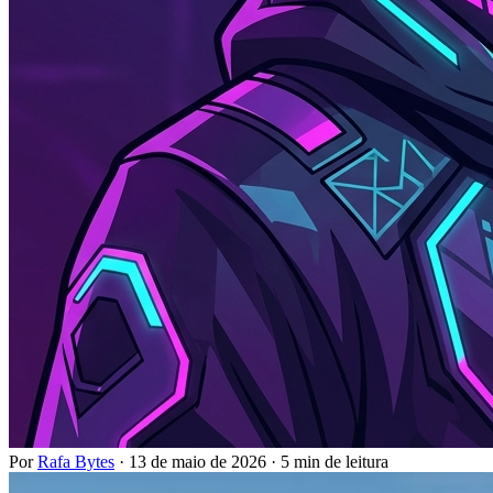
Por
Rafa Bytes
·
13 de maio de 2026
·
5 min de leitura