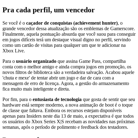
Pra cada perfil, um vencedor
Se você é o
caçador de conquistas (achievement hunter)
, o
grande vencedor dessa atualização são os emblemas de Gamerscore.
Finalmente, aquela pontuação absurda que você suou para conseguir
em jogos difíceis terá um destaque visual digno no perfil, servindo
como um cartão de visitas para qualquer um que te adicionar na
Xbox Live.
Para o
usuário organizado
que assina Game Pass, compartilha
conta com o melhor amigo e ainda compra jogos em promoção, os
novos filtros de biblioteca são a verdadeira salvação. Acabou aquele
'chuta e mexe' de tentar abrir um jogo e dar de cara com a
mensagem de erro de licença. Agora, a gestão do armazenamento
fica muito mais inteligente e direta.
Por fim, para o
entusiasta de tecnologia
que gosta de sentir que seu
hardware está sempre moderno, a nova animação de boot é o toque
de classe que faltava. Embora os recursos estejam disponíveis
apenas para Insiders neste dia 13 de maio, a expectativa é que todos
os usuários do Xbox Series X|S recebam as novidades nas próximas
semanas, após o período de polimento e feedback dos testadores.