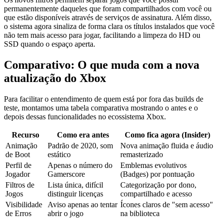
permanentemente daqueles que foram compartilhados com você ou
que estão disponíveis através de serviços de assinatura. Além disso,
o sistema agora sinaliza de forma clara os títulos instalados que você
não tem mais acesso para jogar, facilitando a limpeza do HD ou
SSD quando o espaço aperta.
Comparativo: O que muda com a nova
atualização do Xbox
Para facilitar o entendimento de quem está por fora das builds de
teste, montamos uma tabela comparativa mostrando o antes e o
depois dessas funcionalidades no ecossistema Xbox.
Recurso
Como era antes
Como fica agora (Insider)
Animação
Padrão de 2020, som
Nova animação fluida e áudio
de Boot
estático
remasterizado
Perfil de
Apenas o número do
Emblemas evolutivos
Jogador
Gamerscore
(Badges) por pontuação
Filtros de
Lista única, difícil
Categorização por dono,
Jogos
distinguir licenças
compartilhado e acesso
Visibilidade
Aviso apenas ao tentar
Ícones claros de "sem acesso"
de Erros
abrir o jogo
na biblioteca