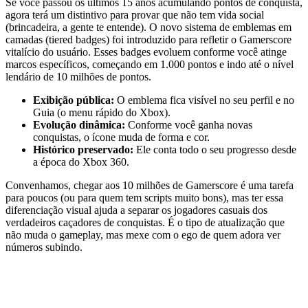
Se você passou os últimos 15 anos acumulando pontos de conquista,
agora terá um distintivo para provar que não tem vida social
(brincadeira, a gente te entende). O novo sistema de emblemas em
camadas (tiered badges) foi introduzido para refletir o Gamerscore
vitalício do usuário. Esses badges evoluem conforme você atinge
marcos específicos, começando em 1.000 pontos e indo até o nível
lendário de 10 milhões de pontos.
Exibição pública:
O emblema fica visível no seu perfil e no
Guia (o menu rápido do Xbox).
Evolução dinâmica:
Conforme você ganha novas
conquistas, o ícone muda de forma e cor.
Histórico preservado:
Ele conta todo o seu progresso desde
a época do Xbox 360.
Convenhamos, chegar aos 10 milhões de Gamerscore é uma tarefa
para poucos (ou para quem tem scripts muito bons), mas ter essa
diferenciação visual ajuda a separar os jogadores casuais dos
verdadeiros caçadores de conquistas. É o tipo de atualização que
não muda o gameplay, mas mexe com o ego de quem adora ver
números subindo.