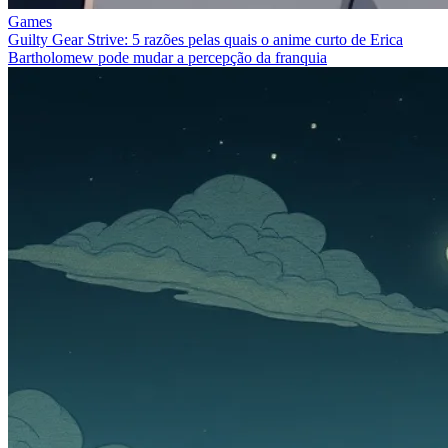
Games
Guilty Gear Strive: 5 razões pelas quais o anime curto de Erica
Bartholomew pode mudar a percepção da franquia