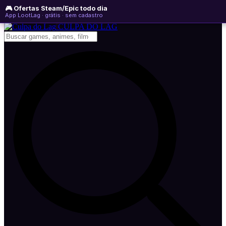
🎮 Ofertas Steam/Epic todo dia
segunda-feira, 10 de agosto de 2026
WhatsApp
Instagram
YouTube
App LootLag · grátis · sem cadastro
Newsletter
CULPA
DO
LAG