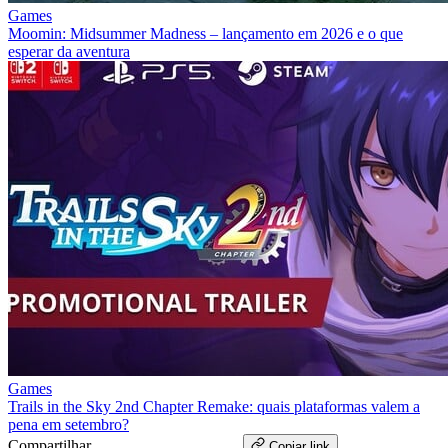
Games
Moomin: Midsummer Madness – lançamento em 2026 e o que
esperar da aventura
Games
Trails in the Sky 2nd Chapter Remake: quais plataformas valem a
pena em setembro?
Compartilhar
WhatsApp
Copiar link