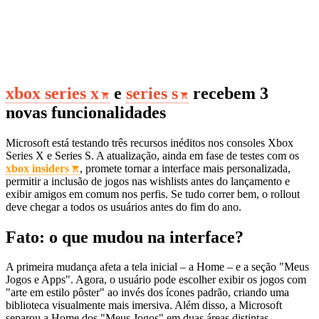
xbox series x
e
series s
recebem 3
novas funcionalidades
Microsoft está testando três recursos inéditos nos consoles Xbox
Series X e Series S. A atualização, ainda em fase de testes com os
xbox insiders
, promete tornar a interface mais personalizada,
permitir a inclusão de jogos nas wishlists antes do lançamento e
exibir amigos em comum nos perfis. Se tudo correr bem, o rollout
deve chegar a todos os usuários antes do fim do ano.
Fato: o que mudou na interface?
A primeira mudança afeta a tela inicial – a Home – e a seção "Meus
Jogos e Apps". Agora, o usuário pode escolher exibir os jogos com
"arte em estilo pôster" ao invés dos ícones padrão, criando uma
biblioteca visualmente mais imersiva. Além disso, a Microsoft
separou a Home dos "Meus Jogos" em duas áreas distintas,