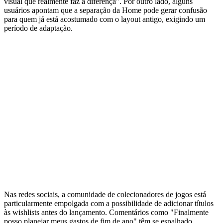
visual que realmente faz a diferença". Por outro lado, alguns
usuários apontam que a separação da Home pode gerar confusão
para quem já está acostumado com o layout antigo, exigindo um
período de adaptação.
Nas redes sociais, a comunidade de colecionadores de jogos está
particularmente empolgada com a possibilidade de adicionar títulos
às wishlists antes do lançamento. Comentários como "Finalmente
posso planejar meus gastos de fim de ano" têm se espalhado,