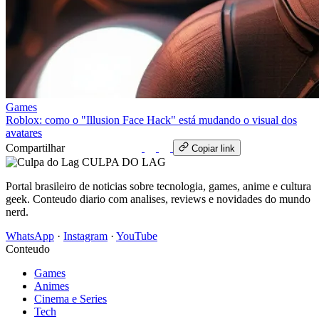
Games
Roblox: como o "Illusion Face Hack" está mudando o visual dos
avatares
Compartilhar
WhatsApp
Copiar link
CULPA
DO
LAG
Portal brasileiro de noticias sobre tecnologia, games, anime e cultura
geek. Conteudo diario com analises, reviews e novidades do mundo
nerd.
WhatsApp
·
Instagram
·
YouTube
Conteudo
Games
Animes
Cinema e Series
Tech