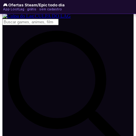
🎮 Ofertas Steam/Epic todo dia
sexta-feira, 07 de agosto de 2026
WhatsApp
Instagram
YouTube
App LootLag · grátis · sem cadastro
Newsletter
CULPA
DO
LAG