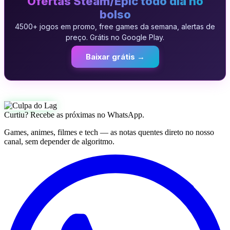
Ofertas Steam/Epic todo dia no
bolso
4500+ jogos em promo, free games da semana, alertas de
preço. Grátis no Google Play.
Baixar grátis →
Curtiu? Recebe as próximas no WhatsApp.
Games, animes, filmes e tech — as notas quentes direto no nosso
canal, sem depender de algoritmo.