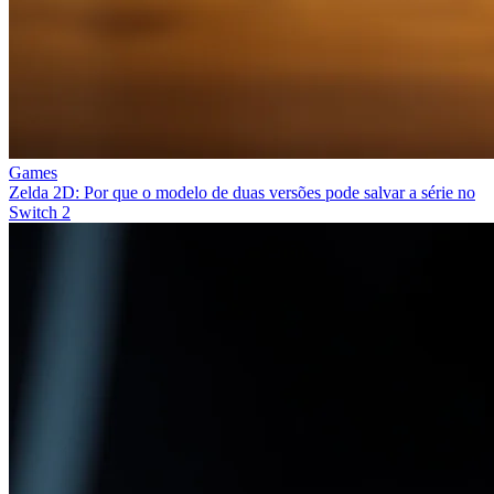
Games
Zelda 2D: Por que o modelo de duas versões pode salvar a série no
Switch 2