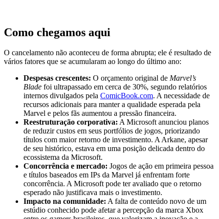
Como chegamos aqui
O cancelamento não aconteceu de forma abrupta; ele é resultado de
vários fatores que se acumularam ao longo do último ano:
Despesas crescentes:
O orçamento original de
Marvel’s
Blade
foi ultrapassado em cerca de 30%, segundo relatórios
internos divulgados pela
ComicBook.com
. A necessidade de
recursos adicionais para manter a qualidade esperada pela
Marvel e pelos fãs aumentou a pressão financeira.
Reestruturação corporativa:
A Microsoft anunciou planos
de reduzir custos em seus portfólios de jogos, priorizando
títulos com maior retorno de investimento. A Arkane, apesar
de seu histórico, estava em uma posição delicada dentro do
ecossistema da Microsoft.
Concorrência e mercado:
Jogos de ação em primeira pessoa
e títulos baseados em IPs da Marvel já enfrentam forte
concorrência. A Microsoft pode ter avaliado que o retorno
esperado não justificava mais o investimento.
Impacto na comunidade:
A falta de conteúdo novo de um
estúdio conhecido pode afetar a percepção da marca Xbox
entre os gamers brasileiros, que valorizam a inovação e a