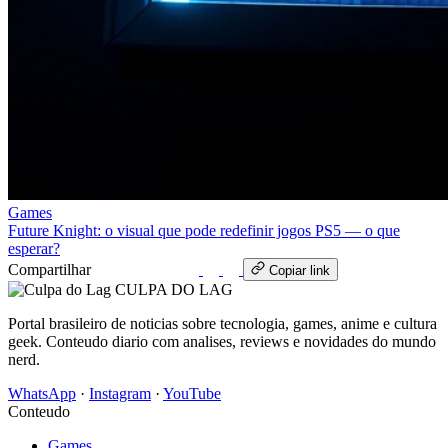
Games
Future Knight: o visual que pode redefinir jogos PS5 — o que
esperar?
Compartilhar
WhatsApp
Copiar link
CULPA
DO
LAG
Portal brasileiro de noticias sobre tecnologia, games, anime e cultura
geek. Conteudo diario com analises, reviews e novidades do mundo
nerd.
WhatsApp
·
Instagram
·
YouTube
Conteudo
Games