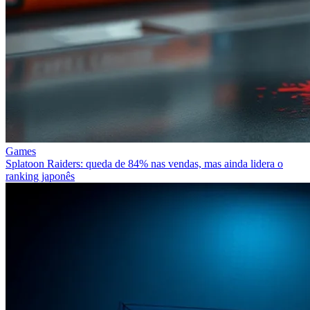
Games
Splatoon Raiders: queda de 84% nas vendas, mas ainda lidera o
ranking japonês