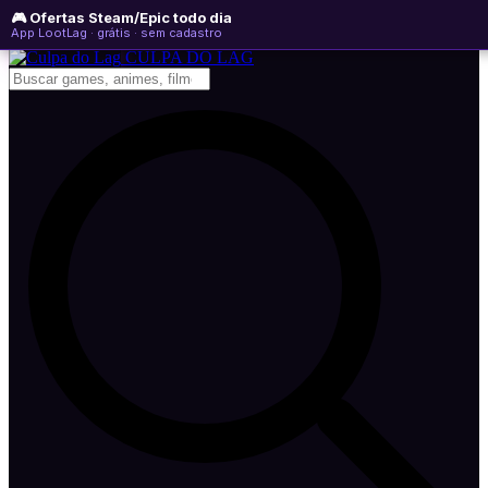
🎮 Ofertas Steam/Epic todo dia
quinta-feira, 06 de agosto de 2026
WhatsApp
Instagram
YouTube
App LootLag · grátis · sem cadastro
Newsletter
CULPA
DO
LAG