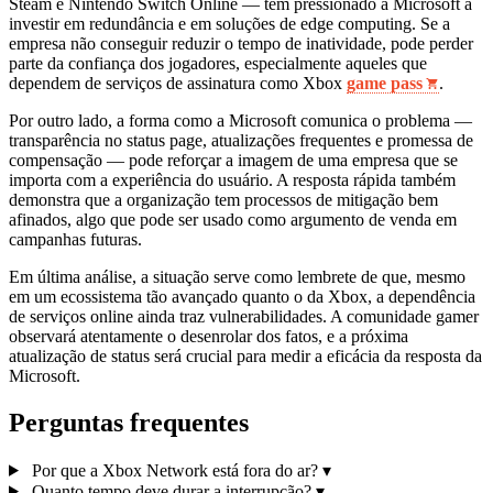
Steam e Nintendo Switch Online — tem pressionado a Microsoft a
investir em redundância e em soluções de edge computing. Se a
empresa não conseguir reduzir o tempo de inatividade, pode perder
parte da confiança dos jogadores, especialmente aqueles que
dependem de serviços de assinatura como Xbox
game pass
.
Por outro lado, a forma como a Microsoft comunica o problema —
transparência no status page, atualizações frequentes e promessa de
compensação — pode reforçar a imagem de uma empresa que se
importa com a experiência do usuário. A resposta rápida também
demonstra que a organização tem processos de mitigação bem
afinados, algo que pode ser usado como argumento de venda em
campanhas futuras.
Em última análise, a situação serve como lembrete de que, mesmo
em um ecossistema tão avançado quanto o da Xbox, a dependência
de serviços online ainda traz vulnerabilidades. A comunidade gamer
observará atentamente o desenrolar dos fatos, e a próxima
atualização de status será crucial para medir a eficácia da resposta da
Microsoft.
Perguntas frequentes
Por que a Xbox Network está fora do ar?
▾
Quanto tempo deve durar a interrupção?
▾