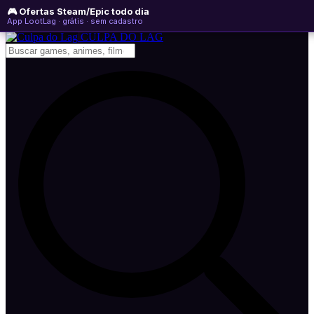
🎮 Ofertas Steam/Epic todo dia
sábado, 08 de agosto de 2026
WhatsApp
Instagram
YouTube
App LootLag · grátis · sem cadastro
Newsletter
CULPA
DO
LAG