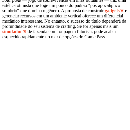
Solarpunk
— jogo de sobrevivência em ilhas flutuantes — traz uma
estética otimista que foge um pouco do padrão "pós-apocalíptico
sombrio" que domina o gênero. A proposta de construir
gadgets
e
gerenciar recursos em um ambiente vertical oferece um diferencial
mecânico interessante. No entanto, o sucesso do título dependerá da
profundidade do seu sistema de crafting. Se for apenas mais um
simulador
de fazenda com roupagem futurista, pode acabar
esquecido rapidamente no mar de opções do Game Pass.