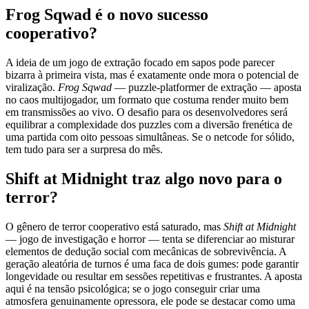
Frog Sqwad é o novo sucesso
cooperativo?
A ideia de um jogo de extração focado em sapos pode parecer
bizarra à primeira vista, mas é exatamente onde mora o potencial de
viralização.
Frog Sqwad
— puzzle-platformer de extração — aposta
no caos multijogador, um formato que costuma render muito bem
em transmissões ao vivo. O desafio para os desenvolvedores será
equilibrar a complexidade dos puzzles com a diversão frenética de
uma partida com oito pessoas simultâneas. Se o netcode for sólido,
tem tudo para ser a surpresa do mês.
Shift at Midnight traz algo novo para o
terror?
O gênero de terror cooperativo está saturado, mas
Shift at Midnight
— jogo de investigação e horror — tenta se diferenciar ao misturar
elementos de dedução social com mecânicas de sobrevivência. A
geração aleatória de turnos é uma faca de dois gumes: pode garantir
longevidade ou resultar em sessões repetitivas e frustrantes. A aposta
aqui é na tensão psicológica; se o jogo conseguir criar uma
atmosfera genuinamente opressora, ele pode se destacar como uma