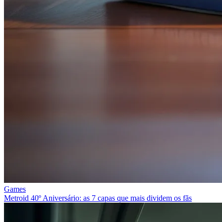
Games
Metroid 40º Aniversário: as 7 capas que mais dividem os fãs