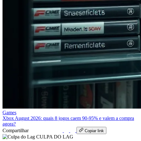
Games
Xbox August 2026: quais 8 jogos caem 90‑95% e valem a compra
agora?
Compartilhar
WhatsApp
Copiar link
CULPA
DO
LAG