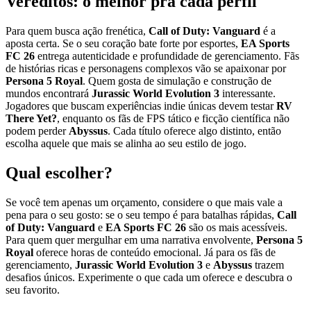
Vereditos: o melhor pra cada perfil
Para quem busca ação frenética,
Call of Duty: Vanguard
é a
aposta certa. Se o seu coração bate forte por esportes,
EA Sports
FC 26
entrega autenticidade e profundidade de gerenciamento. Fãs
de histórias ricas e personagens complexos vão se apaixonar por
Persona 5 Royal
. Quem gosta de simulação e construção de
mundos encontrará
Jurassic World Evolution 3
interessante.
Jogadores que buscam experiências indie únicas devem testar
RV
There Yet?
, enquanto os fãs de FPS tático e ficção científica não
podem perder
Abyssus
. Cada título oferece algo distinto, então
escolha aquele que mais se alinha ao seu estilo de jogo.
Qual escolher?
Se você tem apenas um orçamento, considere o que mais vale a
pena para o seu gosto: se o seu tempo é para batalhas rápidas,
Call
of Duty: Vanguard
e
EA Sports FC 26
são os mais acessíveis.
Para quem quer mergulhar em uma narrativa envolvente,
Persona 5
Royal
oferece horas de conteúdo emocional. Já para os fãs de
gerenciamento,
Jurassic World Evolution 3
e
Abyssus
trazem
desafios únicos. Experimente o que cada um oferece e descubra o
seu favorito.