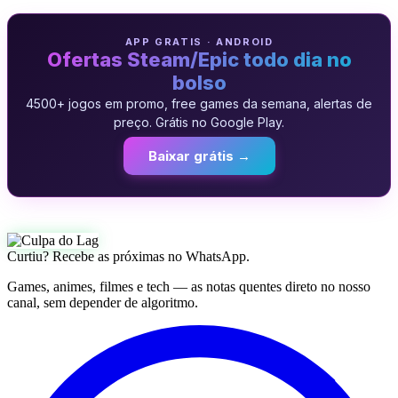
APP GRATIS · ANDROID
Ofertas Steam/Epic todo dia no
bolso
4500+ jogos em promo, free games da semana, alertas de
preço. Grátis no Google Play.
Baixar grátis →
Curtiu? Recebe as próximas no WhatsApp.
Games, animes, filmes e tech — as notas quentes direto no nosso
canal, sem depender de algoritmo.