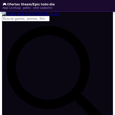
🎮 Ofertas Steam/Epic todo dia
domingo, 09 de agosto de 2026
WhatsApp
Instagram
YouTube
App LootLag · grátis · sem cadastro
Newsletter
CULPA
DO
LAG