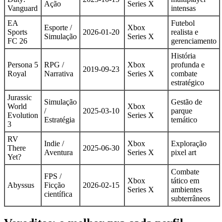
Ação
Series X
Vanguard
intensas
EA
Futebol
Esporte /
Xbox
Sports
2026-01-20
realista e
Simulação
Series X
FC 26
gerenciamento
História
Persona 5
RPG /
Xbox
profunda e
2019-09-23
Royal
Narrativa
Series X
combate
estratégico
Jurassic
Simulação
Gestão de
World
Xbox
/
2025-03-10
parque
Evolution
Series X
Estratégia
temático
3
RV
Indie /
Xbox
Exploração
There
2025-06-30
Aventura
Series X
pixel art
Yet?
Combate
FPS /
Xbox
tático em
Abyssus
Ficção
2026-02-15
Series X
ambientes
científica
subterrâneos