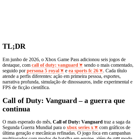
TL;DR
Em junho de 2026, o Xbox Game Pass adicionou seis jogos de
destaque, com
call of duty: vanguard
sendo o mais comentado,
seguido por
persona 5 royal
e
ea sports fc 26
. Cada título
atende a perfis diferentes: ação em primeira pessoa, esportes,
narrativa profunda, simulação de dinossauros, indie experimental e
FPS de ficção científica.
Call of Duty: Vanguard – a guerra que
continua
O mais esperado do mês,
Call of Duty: Vanguard
traz a saga da
Segunda Guerra Mundial para o
xbox series x
com gráficos de
última geração e mecânicas refinadas. O jogo foca em campanhas
multijogador com modos de batalha em equipe, além de ওপর modo