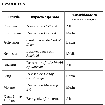
resources
Probabilidade de
Estúdio
Impacto esperado
reestruturação
Obsidian
Atrasos em
Gothic
4
Alta
Id Software
Revisão de
Doom 4
Média
Continuação de
Call of
Activision
Baixa
Duty
Possível pausa em
Bethesda
Média
Starfield
Reestruturação de
World
Blizzard
Alta
of Warcraft
Revisão de
Candy
King
Baixa
Crush Saga
Revisão de
Minecraft
Mojang
Média
2.0
Xbox Game
Reorganização interna
Alta
Studios