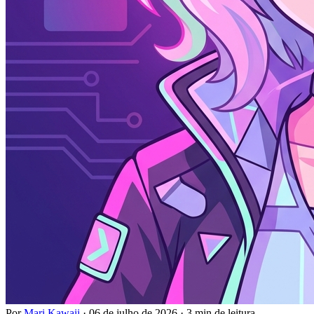
Por
Mari Kawaii
·
06 de julho de 2026
·
3 min de leitura