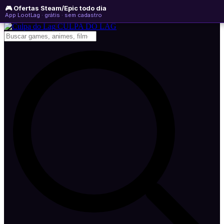
🎮 Ofertas Steam/Epic todo dia
domingo, 09 de agosto de 2026
WhatsApp
Instagram
YouTube
App LootLag · grátis · sem cadastro
Newsletter
CULPA
DO
LAG