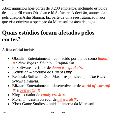
Xbox anunciou hoje cortes de 3.200 empregos, incluindo estúdios
de alto perfil como Obsidian e Id Software. A decisão, anunciada
pela diretora Asha Sharma, faz parte de uma reestruturação maior
que visa otimizar a operação da Microsoft na área de jogos.
Quais estúdios foram afetados pelos
cortes?
A lista oficial inclui:
Obsidian Entertainment – conhecido por títulos como
fallout
: New Vegas
e
Divinity: Original Sin
.
Id Software – criador de
doom
e
quake
.
Activision – produtor de
Call of Duty
.
Bethesda Softworks/ZeniMax – responsável por
The Elder
Scrolls
e
Fallout
.
Blizzard Entertainment – desenvolvedor de
world of warcraft
e
overwatch
.
King – criador de
candy crush
.
Mojang – desenvolvedor de
minecraft
.
Xbox Game Studios – unidade interna da Microsoft.