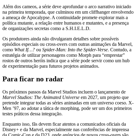
Além dos cameos, a série deve aprofundar o arco narrativo iniciado
na primeira temporada, que culminou em um cliffhanger envolvendo
a ameaça de Apocalypse. A continuidade promete explorar mais a
política mutante, a relação entre humanos e mutantes, e a presença
de organizações secretas como a S.H.I.E.L.D.
Os produtores ainda não divulgaram detalhes sobre possíveis
episódios especiais ou cross‑overs com outras animações da Marvel,
como
What If…?
ou
Spider-Man: Into the Spider-Verse
. Contudo, a
estratégia de utilizar personagens como Morph para “emprestar”
rostos de outros heróis indica que a série pode servir como um hub
de experimentação para futuros projetos animados.
Para ficar no radar
Os próximos passos da Marvel Studios incluem o lançamento de
Marvel Studios: The Animated Universe
em 2027, um projeto que
pretende integrar todas as séries animadas em um universo coeso. X-
Men ’97, ao adotar a tática de morphing, pode ser um dos primeiros
testes práticos dessa integração.
Enquanto isso, fãs devem ficar atentos a comunicados oficiais da
Disney+ e da Marvel, especialmente nas conferências de imprensa
da Comic‑Con e da D23, onde anúncios de novos cross‑overs são