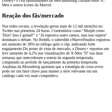
Disney+ e cria oportunidades de merchandising cruzado entre X-
Men e outros ícones da Marvel.
Reação dos fãs/mercado
Nas redes sociais, a revelação gerou mais de 12 mil menções no
Twitter nas primeiras 24 horas. Comentários como "Morph como
Thor? Isso é genial!" e "Já esperava outro cameo, mas isso supera"
dominam o debate. No Reddit, o subreddit r/MarvelStudios registrou
um aumento de 38% no tráfego após o clip, indicando forte
engajamento.Do ponto de vista de mercado, a Disney+ reportou um
leve aumento de 4,2% nas visualizações de X-Men ’97 nas duas
semanas que antecederam a estreia da segunda temporada,
comparado ao período de lançamento da primeira temporada.
Analistas da Bloomberg apontam que a estratégia de cross‑overs
pode ser um fator chave para manter a série relevante em um
catálogo cada vez mais competitivo.