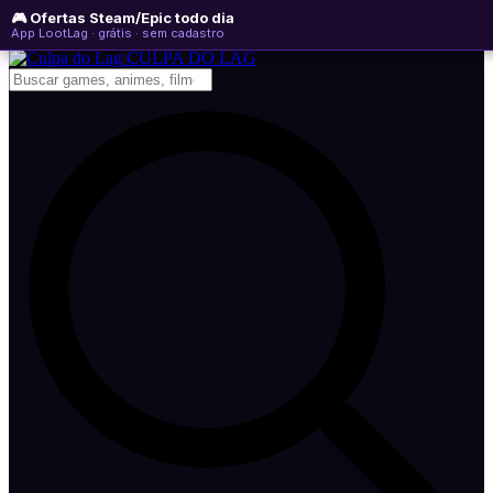
🎮 Ofertas Steam/Epic todo dia
domingo, 09 de agosto de 2026
WhatsApp
Instagram
YouTube
App LootLag · grátis · sem cadastro
Newsletter
CULPA
DO
LAG