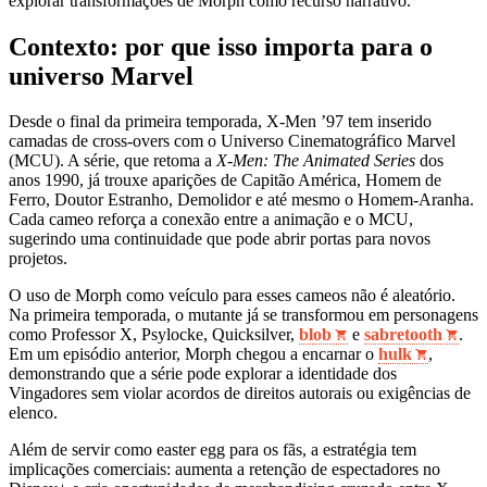
explorar transformações de Morph como recurso narrativo.
Contexto: por que isso importa para o
universo Marvel
Desde o final da primeira temporada, X-Men ’97 tem inserido
camadas de cross‑overs com o Universo Cinematográfico Marvel
(MCU). A série, que retoma a
X-Men: The Animated Series
dos
anos 1990, já trouxe aparições de Capitão América, Homem de
Ferro, Doutor Estranho, Demolidor e até mesmo o Homem-Aranha.
Cada cameo reforça a conexão entre a animação e o MCU,
sugerindo uma continuidade que pode abrir portas para novos
projetos.
O uso de Morph como veículo para esses cameos não é aleatório.
Na primeira temporada, o mutante já se transformou em personagens
como Professor X, Psylocke, Quicksilver,
blob
e
sabretooth
.
Em um episódio anterior, Morph chegou a encarnar o
hulk
,
demonstrando que a série pode explorar a identidade dos
Vingadores sem violar acordos de direitos autorais ou exigências de
elenco.
Além de servir como easter egg para os fãs, a estratégia tem
implicações comerciais: aumenta a retenção de espectadores no