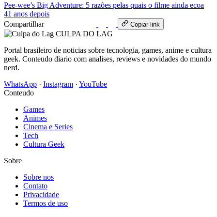
Pee‑wee’s Big Adventure: 5 razões pelas quais o filme ainda ecoa
41 anos depois
Compartilhar
WhatsApp
Copiar link
CULPA
DO
LAG
Portal brasileiro de noticias sobre tecnologia, games, anime e cultura
geek. Conteudo diario com analises, reviews e novidades do mundo
nerd.
WhatsApp
·
Instagram
·
YouTube
Conteudo
Games
Animes
Cinema e Series
Tech
Cultura Geek
Sobre
Sobre nos
Contato
Privacidade
Termos de uso