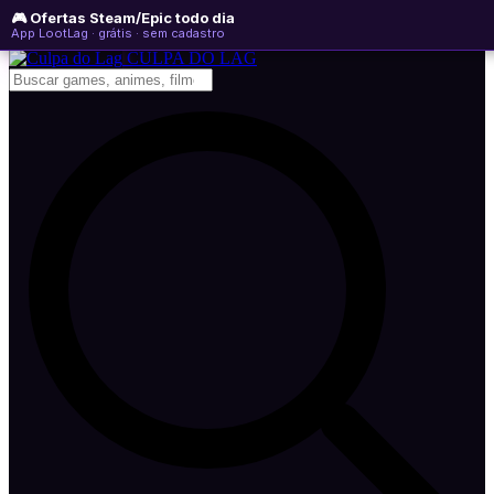
🎮 Ofertas Steam/Epic todo dia
domingo, 09 de agosto de 2026
WhatsApp
Instagram
YouTube
App LootLag · grátis · sem cadastro
Newsletter
CULPA
DO
LAG