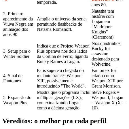
temporada.
anos 80.
Natasha tem
2. Primeiro
história com
aparecimento da
Amplia o universo da série,
Logan em
Viúva Negra em
permitindo flashbacks de
"Madrpoor
animação dos
Natasha Romanoff.
Knights"
anos 90
(Claremont).
Nos quadrinhos,
Indica que o Projeto Weapon
Bucky foi
3. Setup para o
Plus operava nos dois lados
assassino
Winter Soldier
da Cortina de Ferro, ligando
designado para
Bucky Barnes a Logan.
Wolverine.
Paris sugere a chegada do
Fantomex foi
4. Sinal de
mutante francês Weapon
criado como
Fantomex
XIII, possivelmente
Weapon XIII por
introduzindo "The World".
Grant Morrison.
Mostra que o programa inclui
Steve Rogers =
5. Expansão do
múltiplas gerações (I‑X),
Weapon I; Logan
Weapon Plus
contextualizando Logan
= Weapon X (X =
como a décima geração.
10).
Vereditos: o melhor pra cada perfil