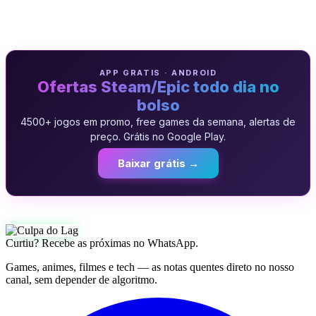
APP GRATIS · ANDROID
Ofertas Steam/Epic todo dia no
bolso
4500+ jogos em promo, free games da semana, alertas de
preço. Grátis no Google Play.
Baixar grátis →
Curtiu? Recebe as próximas no WhatsApp.
Games, animes, filmes e tech — as notas quentes direto no nosso
canal, sem depender de algoritmo.