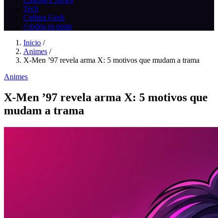
Tech
Cultura Geek
// todos os posts
Inicio
/
Animes
/
X-Men ’97 revela arma X: 5 motivos que mudam a trama
Animes
X-Men ’97 revela arma X: 5 motivos que
mudam a trama