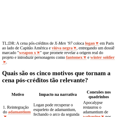
TL;DR: A cena pós‑créditos de
X-Men ’97
coloca
logan
em Paris
ao lado de Capitão América e
viúva negra
, entregando um dossiê
marcado "
weapon x
" que promete revelar a origem real do
projeto e introduzir personagens como
fantomex
e
winter soldier
.
Quais são os cinco motivos que tornam a
cena pós‑créditos tão relevante?
Conexões nos
Motivo
Impacto na narrativa
quadrinhos
Apocalypse
Logan pode recuperar o
1. Reintegração
restaurou o
esqueleto de adamantium,
do
adamantium
adamantium de
fechando o arco da segunda
wolverine
nos