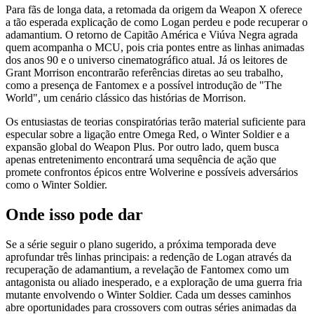
Para fãs de longa data, a retomada da origem da Weapon X oferece
a tão esperada explicação de como Logan perdeu e pode recuperar o
adamantium. O retorno de Capitão América e Viúva Negra agrada
quem acompanha o MCU, pois cria pontes entre as linhas animadas
dos anos 90 e o universo cinematográfico atual. Já os leitores de
Grant Morrison encontrarão referências diretas ao seu trabalho,
como a presença de Fantomex e a possível introdução de "The
World", um cenário clássico das histórias de Morrison.
Os entusiastas de teorias conspiratórias terão material suficiente para
especular sobre a ligação entre Omega Red, o Winter Soldier e a
expansão global do Weapon Plus. Por outro lado, quem busca
apenas entretenimento encontrará uma sequência de ação que
promete confrontos épicos entre Wolverine e possíveis adversários
como o Winter Soldier.
Onde isso pode dar
Se a série seguir o plano sugerido, a próxima temporada deve
aprofundar três linhas principais: a redenção de Logan através da
recuperação de adamantium, a revelação de Fantomex como um
antagonista ou aliado inesperado, e a exploração de uma guerra fria
mutante envolvendo o Winter Soldier. Cada um desses caminhos
abre oportunidades para crossovers com outras séries animadas da