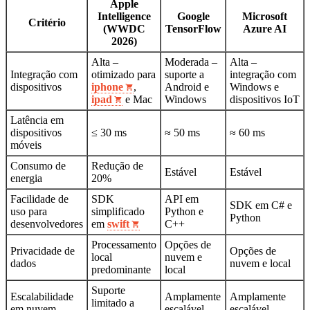
Apple
Intelligence
Google
Microsoft
Critério
(WWDC
TensorFlow
Azure AI
2026)
Alta –
Moderada –
Alta –
Integração com
otimizado para
suporte a
integração com
dispositivos
iphone
,
Android e
Windows e
ipad
e Mac
Windows
dispositivos IoT
Latência em
dispositivos
≤ 30 ms
≈ 50 ms
≈ 60 ms
móveis
Consumo de
Redução de
Estável
Estável
energia
20%
Facilidade de
SDK
API em
SDK em C# e
uso para
simplificado
Python e
Python
desenvolvedores
em
swift
C++
Processamento
Opções de
Privacidade de
Opções de
local
nuvem e
dados
nuvem e local
predominante
local
Suporte
Escalabilidade
Amplamente
Amplamente
limitado a
em nuvem
escalável
escalável