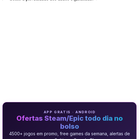
APP GRATIS · ANDROID
Ofertas Steam/Epic todo dia no
bolso
4500+ jogos em promo, free games da semana, alertas de