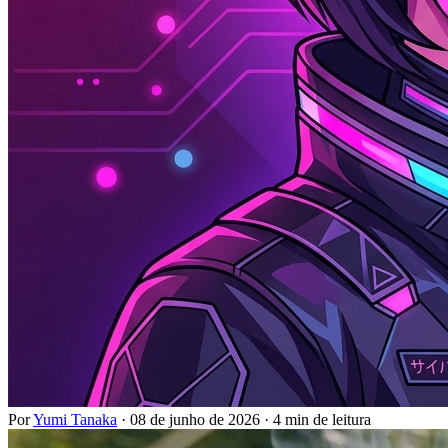
Por
Yumi Tanaka
·
08 de junho de 2026
·
4 min de leitura