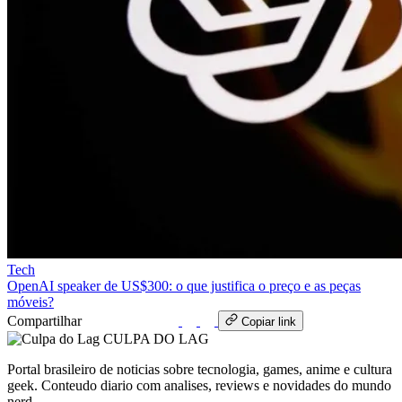
Tech
OpenAI speaker de US$300: o que justifica o preço e as peças
móveis?
Compartilhar
WhatsApp
Copiar link
CULPA
DO
LAG
Portal brasileiro de noticias sobre tecnologia, games, anime e cultura
geek. Conteudo diario com analises, reviews e novidades do mundo
nerd.