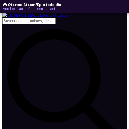
🎮 Ofertas Steam/Epic todo dia
sábado, 08 de agosto de 2026
WhatsApp
Instagram
YouTube
App LootLag · grátis · sem cadastro
Newsletter
CULPA
DO
LAG