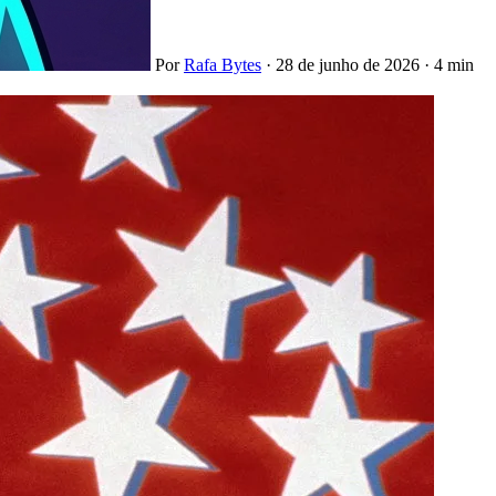
Por
Rafa Bytes
·
28 de junho de 2026
·
4 min