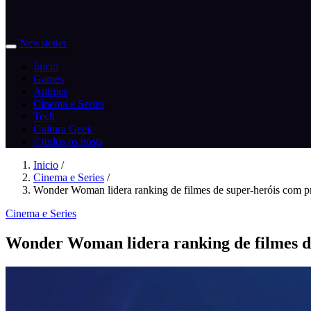
Newsletter
Inicio
Games
Animes
Cinema e Series
Tech
Cultura Geek
// todos os posts
Inicio
/
Cinema e Series
/
Wonder Woman lidera ranking de filmes de super-heróis com pr
Cinema e Series
Wonder Woman lidera ranking de filmes de