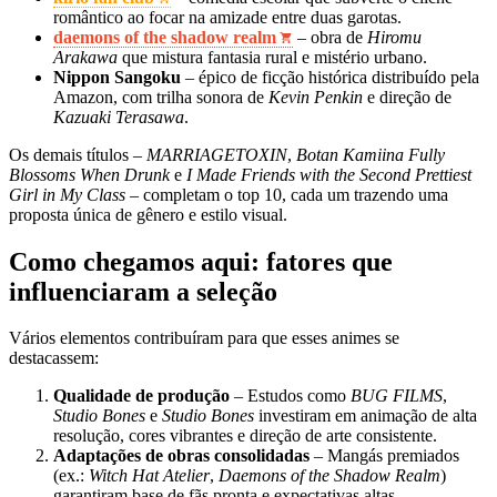
romântico ao focar na amizade entre duas garotas.
daemons of the shadow realm
– obra de
Hiromu
Arakawa
que mistura fantasia rural e mistério urbano.
Nippon Sangoku
– épico de ficção histórica distribuído pela
Amazon, com trilha sonora de
Kevin Penkin
e direção de
Kazuaki Terasawa
.
Os demais títulos –
MARRIAGETOXIN
,
Botan Kamiina Fully
Blossoms When Drunk
e
I Made Friends with the Second Prettiest
Girl in My Class
– completam o top 10, cada um trazendo uma
proposta única de gênero e estilo visual.
Como chegamos aqui: fatores que
influenciaram a seleção
Vários elementos contribuíram para que esses animes se
destacassem:
Qualidade de produção
– Estudos como
BUG FILMS
,
Studio Bones
e
Studio Bones
investiram em animação de alta
resolução, cores vibrantes e direção de arte consistente.
Adaptações de obras consolidadas
– Mangás premiados
(ex.:
Witch Hat Atelier
,
Daemons of the Shadow Realm
)
garantiram base de fãs pronta e expectativas altas.