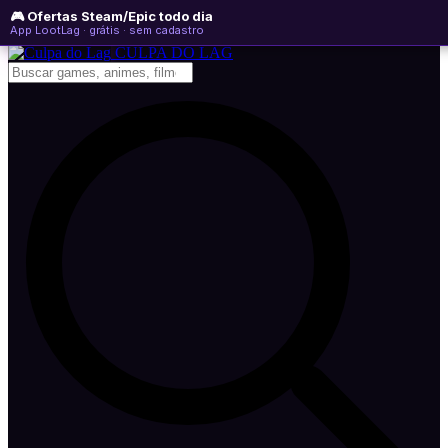
🎮 Ofertas Steam/Epic todo dia
sábado, 08 de agosto de 2026
WhatsApp
Instagram
YouTube
App LootLag · grátis · sem cadastro
Newsletter
CULPA
DO
LAG