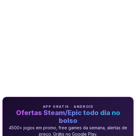
APP GRATIS · ANDROID
Ofertas Steam/Epic todo dia no
bolso
4500+ jogos em promo, free games da semana, alertas de
preço. Grátis no Google Play.