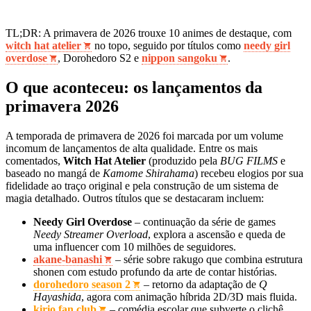
TL;DR: A primavera de 2026 trouxe 10 animes de destaque, com
witch hat atelier
no topo, seguido por títulos como
needy girl
overdose
, Dorohedoro S2 e
nippon sangoku
.
O que aconteceu: os lançamentos da
primavera 2026
A temporada de primavera de 2026 foi marcada por um volume
incomum de lançamentos de alta qualidade. Entre os mais
comentados,
Witch Hat Atelier
(produzido pela
BUG FILMS
e
baseado no mangá de
Kamome Shirahama
) recebeu elogios por sua
fidelidade ao traço original e pela construção de um sistema de
magia detalhado. Outros títulos que se destacaram incluem:
Needy Girl Overdose
– continuação da série de games
Needy Streamer Overload
, explora a ascensão e queda de
uma influencer com 10 milhões de seguidores.
akane-banashi
– série sobre rakugo que combina estrutura
shonen com estudo profundo da arte de contar histórias.
dorohedoro season 2
– retorno da adaptação de
Q
Hayashida
, agora com animação híbrida 2D/3D mais fluida.
kirio fan club
– comédia escolar que subverte o clichê