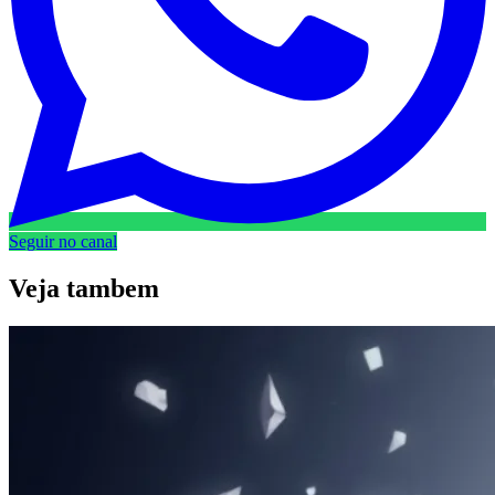
Seguir no canal
Veja
tambem