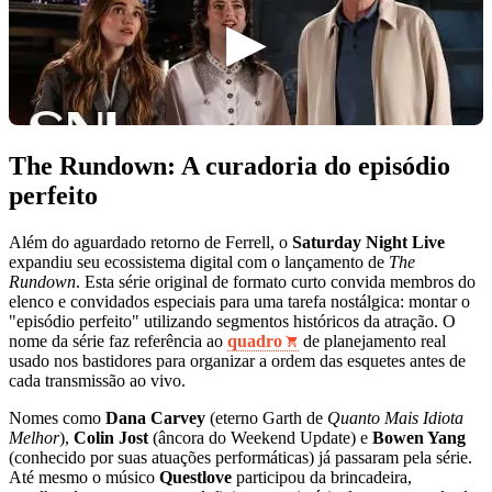
The Rundown: A curadoria do episódio
perfeito
Além do aguardado retorno de Ferrell, o
Saturday Night Live
expandiu seu ecossistema digital com o lançamento de
The
Rundown
. Esta série original de formato curto convida membros do
elenco e convidados especiais para uma tarefa nostálgica: montar o
"episódio perfeito" utilizando segmentos históricos da atração. O
nome da série faz referência ao
quadro
de planejamento real
usado nos bastidores para organizar a ordem das esquetes antes de
cada transmissão ao vivo.
Nomes como
Dana Carvey
(eterno Garth de
Quanto Mais Idiota
Melhor
),
Colin Jost
(âncora do Weekend Update) e
Bowen Yang
(conhecido por suas atuações performáticas) já passaram pela série.
Até mesmo o músico
Questlove
participou da brincadeira,