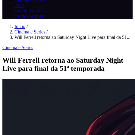
Tech
Cultura Geek
// todos os posts
Inicio
/
Cinema e Series
/
Will Ferrell retorna ao Saturday Night Live para final da 51...
Cinema e Series
Will Ferrell retorna ao Saturday Night
Live para final da 51ª temporada