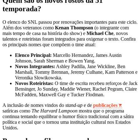
Quem são os novos rostos da 51ª
temporada?
O elenco do SNL passou por renovações importantes para este ciclo.
Além dos veteranos como
Kenan Thompson
(o integrante com
mais tempo de casa na história do show) e
Michael Che
, novos
talentos e roteiristas foram integrados para oxigenar o texto. Confira
os principais nomes que compõem o time atual:
Elenco Principal:
Marcello Hernandez, James Austin
Johnson, Sarah Sherman e Bowen Yang.
Novos Integrantes:
Ashley Padilla, Jane Wickline, Ben
Marshall, Tommy Brennan, Jeremy Culhane, Kam Patterson e
Veronika Slowikowska.
Novos Roteiristas:
O time de escrita recebeu reforços de Jack
Bensinger, Jo Sunday, Maddie Wiener, Rachel Pegram, Claire
McFadden, Maxwell Gay e Tucker Flodman.
A inclusão de nomes vindos do
stand-up
e de
publicações
satíricas como
The Harvard Lampoon
mostra que o programa
continua tentando equilibrar o humor físico tradicional com a sátira
política e social que o tornou uma instituição cultural nos Estados
Unidos.