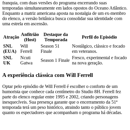
franquia, com duas versões do programa encerrando suas
temporadas simultaneamente em lados opostos do Oceano Atlântico.
Enquanto a matriz americana aposta na nostalgia de um ex-membro
do elenco, a versão britânica busca consolidar sua identidade com
uma estrela em ascensão.
Anfitrião
Destaque da
Atração
Perfil do Episódio
(Host)
Temporada
SNL
Will
Season 51
Nostálgico, clássico e focado
(EUA)
Ferrell
Finale
em veteranos.
SNL
Ncuti
Fresco, experimental e focado
Season 1 Finale
UK
Gatwa
na nova geração.
A experiência clássica com Will Ferrell
Optar pelo episódio de Will Ferrell é escolher o conforto de um
humorista que conhece cada centímetro do Studio 8H. Ferrell fez
parte do elenco regular entre 1995 e 2002, criando personagens
inesquecíveis. Sua presença garante que o encerramento da 51ª
temporada terá um peso histórico, atraindo tanto o público jovem
quanto os espectadores que acompanham o programa há décadas.