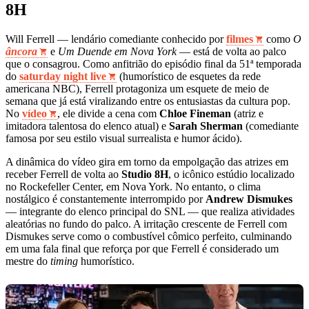
8H
Will Ferrell — lendário comediante conhecido por
filmes
como
O
âncora
e
Um Duende em Nova York
— está de volta ao palco
que o consagrou. Como anfitrião do episódio final da 51ª temporada
do
saturday night live
(humorístico de esquetes da rede
americana NBC), Ferrell protagoniza um esquete de meio de
semana que já está viralizando entre os entusiastas da cultura pop.
No
vídeo
, ele divide a cena com
Chloe Fineman
(atriz e
imitadora talentosa do elenco atual) e
Sarah Sherman
(comediante
famosa por seu estilo visual surrealista e humor ácido).
A dinâmica do vídeo gira em torno da empolgação das atrizes em
receber Ferrell de volta ao
Studio 8H
, o icônico estúdio localizado
no Rockefeller Center, em Nova York. No entanto, o clima
nostálgico é constantemente interrompido por
Andrew Dismukes
— integrante do elenco principal do SNL — que realiza atividades
aleatórias no fundo do palco. A irritação crescente de Ferrell com
Dismukes serve como o combustível cômico perfeito, culminando
em uma fala final que reforça por que Ferrell é considerado um
mestre do
timing
humorístico.