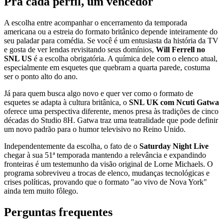
Pra cada perfil, um vencedor
A escolha entre acompanhar o encerramento da temporada
americana ou a estreia do formato britânico depende inteiramente do
seu paladar para comédia. Se você é um entusiasta da história da TV
e gosta de ver lendas revisitando seus domínios,
Will Ferrell no
SNL US
é a escolha obrigatória. A química dele com o elenco atual,
especialmente em esquetes que quebram a quarta parede, costuma
ser o ponto alto do ano.
Já para quem busca algo novo e quer ver como o formato de
esquetes se adapta à cultura britânica, o
SNL UK com Ncuti Gatwa
oferece uma perspectiva diferente, menos presa às tradições de cinco
décadas do Studio 8H. Gatwa traz uma teatralidade que pode definir
um novo padrão para o humor televisivo no Reino Unido.
Independentemente da escolha, o fato de o
Saturday Night Live
chegar à sua 51ª temporada mantendo a relevância e expandindo
fronteiras é um testemunho da visão original de Lorne Michaels. O
programa sobreviveu a trocas de elenco, mudanças tecnológicas e
crises políticas, provando que o formato "ao vivo de Nova York"
ainda tem muito fôlego.
Perguntas frequentes