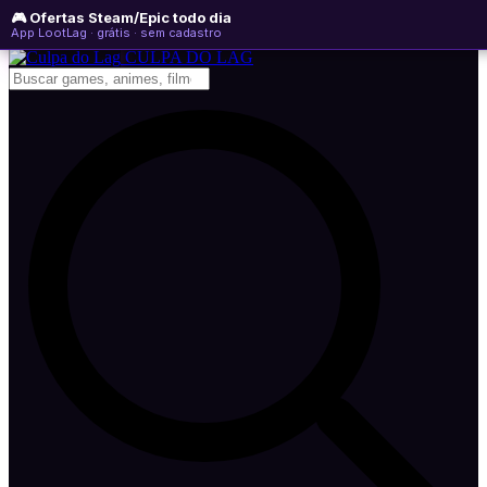
🎮 Ofertas Steam/Epic todo dia
quinta-feira, 06 de agosto de 2026
WhatsApp
Instagram
YouTube
App LootLag · grátis · sem cadastro
Newsletter
CULPA
DO
LAG