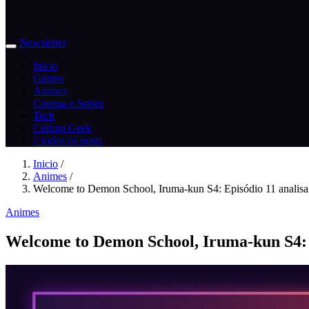
Newsletter
Inicio
Games
Animes
Cinema e Series
Tech
Cultura Geek
// todos os posts
Inicio
/
Animes
/
Welcome to Demon School, Iruma-kun S4: Episódio 11 analisa 
Animes
Welcome to Demon School, Iruma-kun S4: E