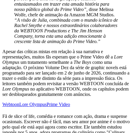
entusiasmados em trazer esta amada história para
nosso público global do Prime Video”,
disse Melissa
Wolfe, chefe de animação da Amazon MGM Studios.
“A visão de Julia, combinada com o mundo icônico de
Rachel Smythe e nossos extraordinários colaboradores
da WEBTOON Productions e The Jim Henson
Company, torna esta uma adição emocionante à
crescente lista de animação do Prime Video.”
Apesar das críticas mistas em relação à sua narrativa e
representações, muitos fãs esperam que o Prime Video dê a
Lore
Olympus
um tratamento semelhante a
The Boys
como uma
adaptação. O próximo Volume Dez da série de graphic novels está
programado para ser lançado em 2 de junho de 2026, continuando a
trazer o estilo de arte distinto da série para a impressão física. Os
leitores também podem revisitar a versão WEBTOON concluída de
Lore Olympus
no aplicativo WEBTOON, onde os capítulos podem
ser desbloqueados gratuitamente com anúncios.
Webtoon
Lore Olympus
Prime Video
Fã de slice of life, comédia e romance com ação, drama e suspense
ocasionais. Escrever não é fácil, mas seu amor por anime é o motivo
pelo qual ele está aqui agora como escritor. Ele também estudou
japonês por 5 anos, adora programas de culinária como "Culinary