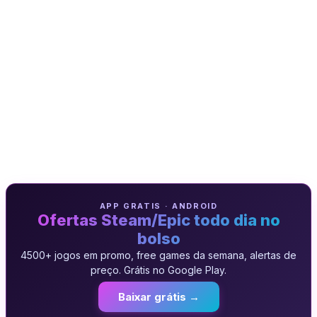
APP GRATIS · ANDROID
Ofertas Steam/Epic todo dia no
bolso
4500+ jogos em promo, free games da semana, alertas de
preço. Grátis no Google Play.
Baixar grátis →