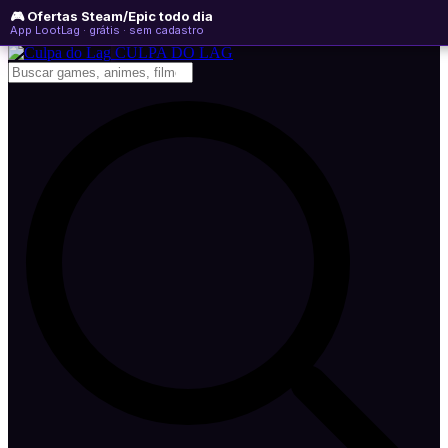
🎮 Ofertas Steam/Epic todo dia
domingo, 09 de agosto de 2026
WhatsApp
Instagram
YouTube
App LootLag · grátis · sem cadastro
Newsletter
CULPA
DO
LAG