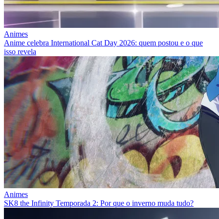
Animes
Anime celebra International Cat Day 2026: quem postou e o que
isso revela
Animes
SK8 the Infinity Temporada 2: Por que o inverno muda tudo?