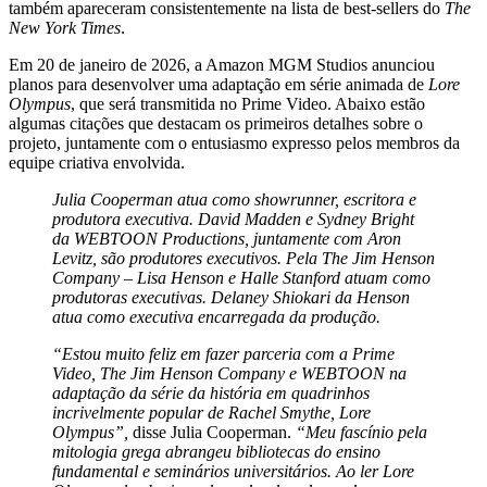
também apareceram consistentemente na lista de best-sellers do
The
New York Times
.
Em 20 de janeiro de 2026, a Amazon MGM Studios anunciou
planos para desenvolver uma adaptação em série animada de
Lore
Olympus
, que será transmitida no Prime Video. Abaixo estão
algumas citações que destacam os primeiros detalhes sobre o
projeto, juntamente com o entusiasmo expresso pelos membros da
equipe criativa envolvida.
Julia Cooperman atua como showrunner, escritora e
produtora executiva. David Madden e Sydney Bright
da WEBTOON Productions, juntamente com Aron
Levitz, são produtores executivos. Pela The Jim Henson
Company – Lisa Henson e Halle Stanford atuam como
produtoras executivas. Delaney Shiokari da Henson
atua como executiva encarregada da produção.
“Estou muito feliz em fazer parceria com a Prime
Video, The Jim Henson Company e WEBTOON na
adaptação da série da história em quadrinhos
incrivelmente popular de Rachel Smythe, Lore
Olympus”,
disse Julia Cooperman.
“Meu fascínio pela
mitologia grega abrangeu bibliotecas do ensino
fundamental e seminários universitários. Ao ler Lore