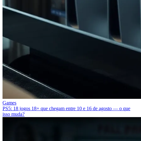
Games
PS5: 18 jogos 18+ que chegam entre 10 e 16 de agosto — o que
isso muda?