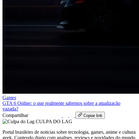
Games
GTA 6 Online: o que realmente sabemos sobre a atualização
vazada?
Compartilhar
WhatsApp
Copiar link
CULPA
DO
LAG
Portal brasileiro de noticias sobre tecnologia, games, anime e cultura
geek. Conteudo diario com analises, reviews e novidades do mundo