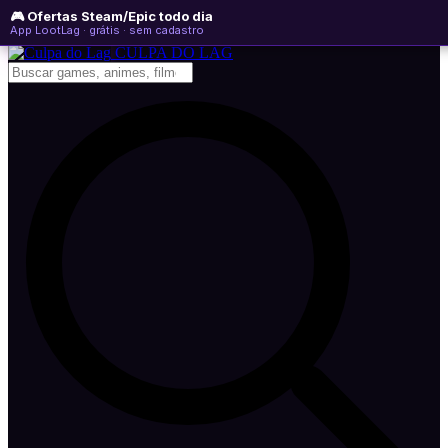
🎮 Ofertas Steam/Epic todo dia
sábado, 08 de agosto de 2026
WhatsApp
Instagram
YouTube
App LootLag · grátis · sem cadastro
Newsletter
CULPA
DO
LAG