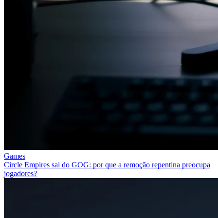
Games
Circle Empires sai do GOG: por que a remoção repentina preocupa
jogadores?