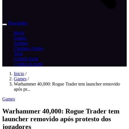
Newsletter
Inicio
Games
Animes
Cinema e Series
Tech
Cultura Geek
// todos os posts
Inicio
/
Games
/
Warhammer 40,000: Rogue Trader tem launcher removido
após pr...
Games
Warhammer 40,000: Rogue Trader tem
launcher removido após protesto dos
jogadores