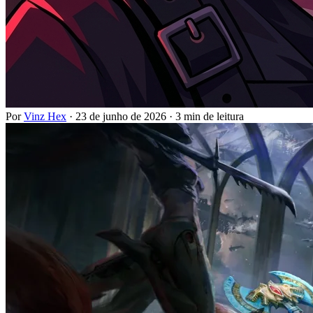
Por
Vinz Hex
·
23 de junho de 2026
·
3 min de leitura