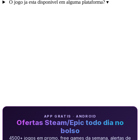
O jogo ja esta disponivel em alguma plataforma?
▾
APP GRATIS · ANDROID
Ofertas Steam/Epic todo dia no
bolso
4500+ jogos em promo, free games da semana, alertas de