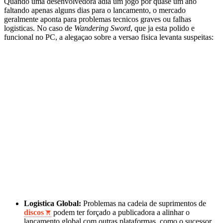
Quando uma desenvolvedora adia um jogo por quase um ano
faltando apenas alguns dias para o lancamento, o mercado
geralmente aponta para problemas tecnicos graves ou falhas
logisticas. No caso de
Wandering Sword
, que ja esta polido e
funcional no PC, a alegaçao sobre a versao fisica levanta suspeitas:
Logistica Global:
Problemas na cadeia de suprimentos de
discos
podem ter forçado a publicadora a alinhar o
lancamento global com outras plataformas, como o sucessor