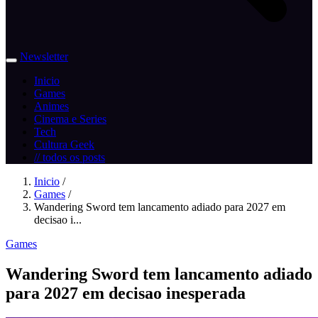
Newsletter
Inicio
Games
Animes
Cinema e Series
Tech
Cultura Geek
// todos os posts
Inicio
/
Games
/
Wandering Sword tem lancamento adiado para 2027 em
decisao i...
Games
Wandering Sword tem lancamento adiado
para 2027 em decisao inesperada