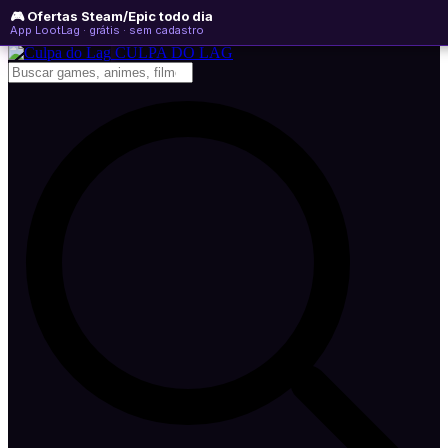
🎮 Ofertas Steam/Epic todo dia
domingo, 09 de agosto de 2026
WhatsApp
Instagram
YouTube
App LootLag · grátis · sem cadastro
Newsletter
CULPA
DO
LAG