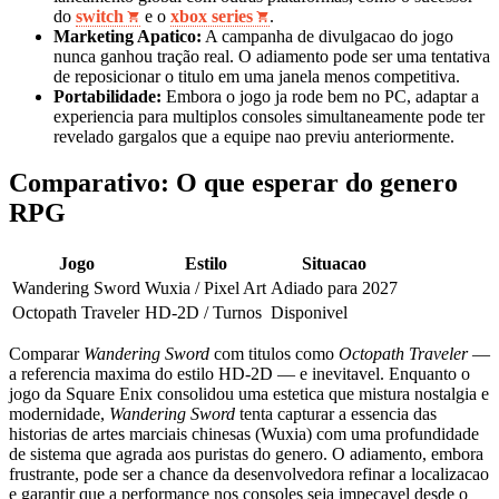
do
switch
e o
xbox series
.
Marketing Apatico:
A campanha de divulgacao do jogo
nunca ganhou tração real. O adiamento pode ser uma tentativa
de reposicionar o titulo em uma janela menos competitiva.
Portabilidade:
Embora o jogo ja rode bem no PC, adaptar a
experiencia para multiplos consoles simultaneamente pode ter
revelado gargalos que a equipe nao previu anteriormente.
Comparativo: O que esperar do genero
RPG
Jogo
Estilo
Situacao
Wandering Sword
Wuxia / Pixel Art
Adiado para 2027
Octopath Traveler
HD-2D / Turnos
Disponivel
Comparar
Wandering Sword
com titulos como
Octopath Traveler
—
a referencia maxima do estilo HD-2D — e inevitavel. Enquanto o
jogo da Square Enix consolidou uma estetica que mistura nostalgia e
modernidade,
Wandering Sword
tenta capturar a essencia das
historias de artes marciais chinesas (Wuxia) com uma profundidade
de sistema que agrada aos puristas do genero. O adiamento, embora
frustrante, pode ser a chance da desenvolvedora refinar a localizacao
e garantir que a performance nos consoles seja impecavel desde o