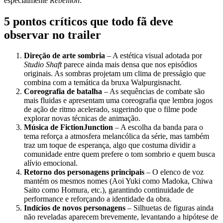
especialmente
Rebellion
.
5 pontos críticos que todo fã deve
observar no trailer
Direção de arte sombria
– A estética visual adotada por
Studio Shaft
parece ainda mais densa que nos episódios
originais. As sombras projetam um clima de presságio que
combina com a temática da bruxa Walpurgisnacht.
Coreografia de batalha
– As sequências de combate são
mais fluidas e apresentam uma coreografia que lembra jogos
de ação de ritmo acelerado, sugerindo que o filme pode
explorar novas técnicas de animação.
Música de FictionJunction
– A escolha da banda para o
tema reforça a atmosfera melancólica da série, mas também
traz um toque de esperança, algo que costuma dividir a
comunidade entre quem prefere o tom sombrio e quem busca
alívio emocional.
Retorno dos personagens principais
– O elenco de voz
mantém os mesmos nomes (Aoi Yuki como Madoka, Chiwa
Saito como Homura, etc.), garantindo continuidade de
performance e reforçando a identidade da obra.
Indícios de novos personagens
– Silhuetas de figuras ainda
não reveladas aparecem brevemente, levantando a hipótese de