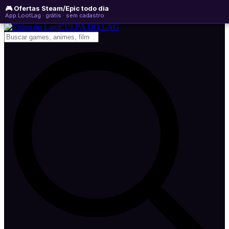
🎮 Ofertas Steam/Epic todo dia
domingo, 09 de agosto de 2026
WhatsApp
Instagram
YouTube
App LootLag · grátis · sem cadastro
Newsletter
CULPA
DO
LAG