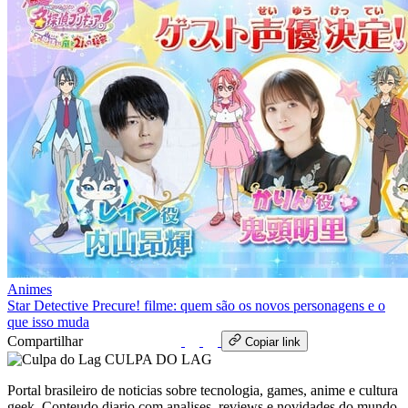
Animes
Star Detective Precure! filme: quem são os novos personagens e o
que isso muda
Compartilhar
WhatsApp
Copiar link
CULPA
DO
LAG
Portal brasileiro de noticias sobre tecnologia, games, anime e cultura
geek. Conteudo diario com analises, reviews e novidades do mundo