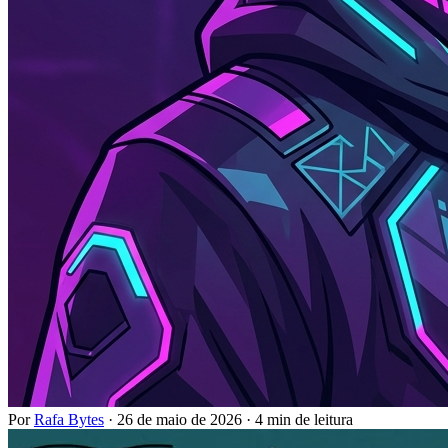
Por
Rafa Bytes
·
26 de maio de 2026
·
4 min de leitura