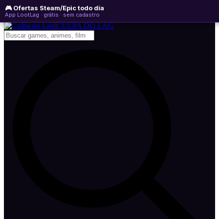
🎮 Ofertas Steam/Epic todo dia
domingo, 09 de agosto de 2026
WhatsApp
Instagram
YouTube
App LootLag · grátis · sem cadastro
Newsletter
CULPA
DO
LAG