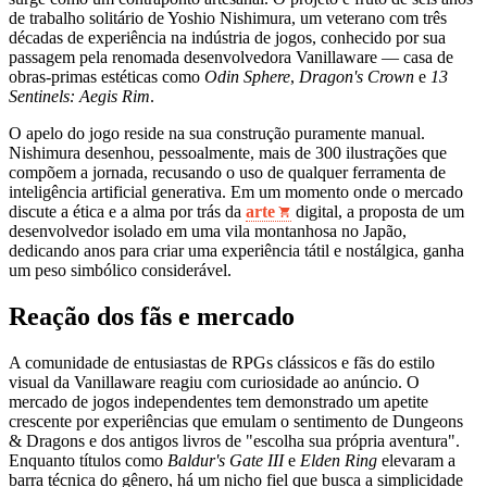
de trabalho solitário de Yoshio Nishimura, um veterano com três
décadas de experiência na indústria de jogos, conhecido por sua
passagem pela renomada desenvolvedora Vanillaware — casa de
obras-primas estéticas como
Odin Sphere
,
Dragon's Crown
e
13
Sentinels: Aegis Rim
.
O apelo do jogo reside na sua construção puramente manual.
Nishimura desenhou, pessoalmente, mais de 300 ilustrações que
compõem a jornada, recusando o uso de qualquer ferramenta de
inteligência artificial generativa. Em um momento onde o mercado
discute a ética e a alma por trás da
arte
digital, a proposta de um
desenvolvedor isolado em uma vila montanhosa no Japão,
dedicando anos para criar uma experiência tátil e nostálgica, ganha
um peso simbólico considerável.
Reação dos fãs e mercado
A comunidade de entusiastas de RPGs clássicos e fãs do estilo
visual da Vanillaware reagiu com curiosidade ao anúncio. O
mercado de jogos independentes tem demonstrado um apetite
crescente por experiências que emulam o sentimento de Dungeons
& Dragons e dos antigos livros de "escolha sua própria aventura".
Enquanto títulos como
Baldur's Gate III
e
Elden Ring
elevaram a
barra técnica do gênero, há um nicho fiel que busca a simplicidade