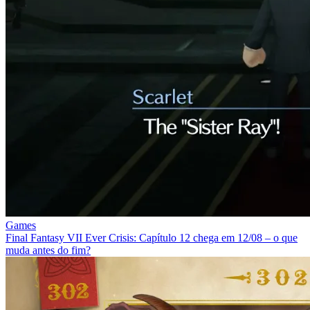
Games
Final Fantasy VII Ever Crisis: Capítulo 12 chega em 12/08 – o que
muda antes do fim?