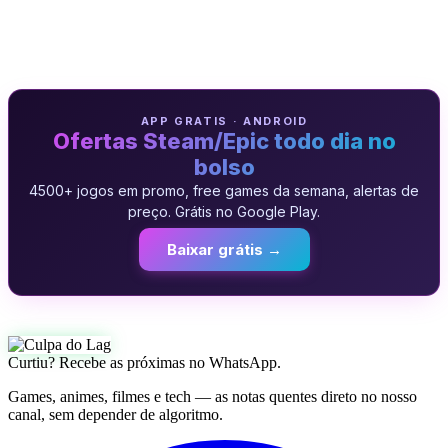
APP GRATIS · ANDROID
Ofertas Steam/Epic todo dia no
bolso
4500+ jogos em promo, free games da semana, alertas de
preço. Grátis no Google Play.
Baixar grátis →
Curtiu? Recebe as próximas no WhatsApp.
Games, animes, filmes e tech — as notas quentes direto no nosso
canal, sem depender de algoritmo.