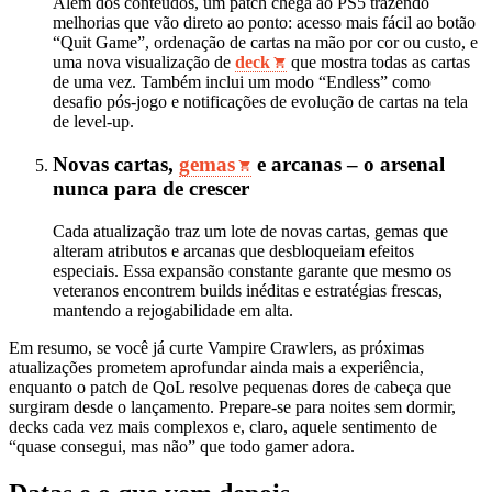
Além dos conteúdos, um patch chega ao PS5 trazendo
melhorias que vão direto ao ponto: acesso mais fácil ao botão
“Quit Game”, ordenação de cartas na mão por cor ou custo, e
uma nova visualização de
deck
que mostra todas as cartas
de uma vez. Também inclui um modo “Endless” como
desafio pós‑jogo e notificações de evolução de cartas na tela
de level‑up.
Novas cartas,
gemas
e arcanas – o arsenal
nunca para de crescer
Cada atualização traz um lote de novas cartas, gemas que
alteram atributos e arcanas que desbloqueiam efeitos
especiais. Essa expansão constante garante que mesmo os
veteranos encontrem builds inéditas e estratégias frescas,
mantendo a rejogabilidade em alta.
Em resumo, se você já curte Vampire Crawlers, as próximas
atualizações prometem aprofundar ainda mais a experiência,
enquanto o patch de QoL resolve pequenas dores de cabeça que
surgiram desde o lançamento. Prepare‑se para noites sem dormir,
decks cada vez mais complexos e, claro, aquele sentimento de
“quase consegui, mas não” que todo gamer adora.