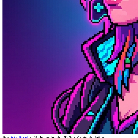
Por
Bia Pixel
·
23 de junho de 2026
·
3 min de leitura