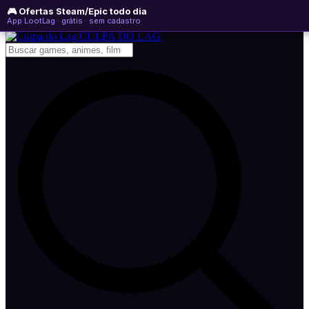
🎮 Ofertas Steam/Epic todo dia
segunda-feira, 10 de agosto de 2026
WhatsApp
Instagram
YouTube
App LootLag · grátis · sem cadastro
Newsletter
CULPA
DO
LAG