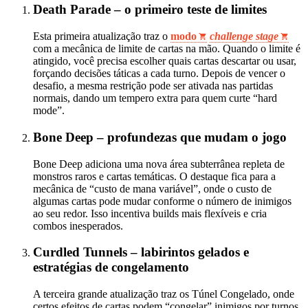
Death Parade – o primeiro teste de limites
Esta primeira atualização traz o
modo
challenge stage
com a mecânica de limite de cartas na mão. Quando o limite é
atingido, você precisa escolher quais cartas descartar ou usar,
forçando decisões táticas a cada turno. Depois de vencer o
desafio, a mesma restrição pode ser ativada nas partidas
normais, dando um tempero extra para quem curte “hard
mode”.
Bone Deep – profundezas que mudam o jogo
Bone Deep adiciona uma nova área subterrânea repleta de
monstros raros e cartas temáticas. O destaque fica para a
mecânica de “custo de mana variável”, onde o custo de
algumas cartas pode mudar conforme o número de inimigos
ao seu redor. Isso incentiva builds mais flexíveis e cria
combos inesperados.
Curdled Tunnels – labirintos gelados e
estratégias de congelamento
A terceira grande atualização traz os Túnel Congelado, onde
certos efeitos de cartas podem “congelar” inimigos por turnos,