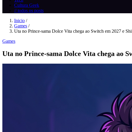
Cultura Geek
// todos os posts
Inicio
/
Games
/
Uta no Prince‑sama Dolce Vita chega ao Switch em 2027 e Shin
Games
Uta no Prince‑sama Dolce Vita chega ao Sw