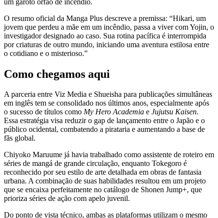
um garoto órfão de incêndio.
O resumo oficial da Manga Plus descreve a premissa: “Hikari, um
jovem que perdeu a mãe em um incêndio, passa a viver com Yojin, o
investigador designado ao caso. Sua rotina pacífica é interrompida
por criaturas de outro mundo, iniciando uma aventura estilosa entre
o cotidiano e o misterioso.”
Como chegamos aqui
A parceria entre Viz Media e Shueisha para publicações simultâneas
em inglês tem se consolidado nos últimos anos, especialmente após
o sucesso de títulos como
My Hero Academia
e
Jujutsu Kaisen
.
Essa estratégia visa reduzir o gap de lançamento entre o Japão e o
público ocidental, combatendo a pirataria e aumentando a base de
fãs global.
Chiyoko Maruume já havia trabalhado como assistente de roteiro em
séries de mangá de grande circulação, enquanto Tokegoro é
reconhecido por seu estilo de arte detalhada em obras de fantasia
urbana. A combinação de suas habilidades resultou em um projeto
que se encaixa perfeitamente no catálogo de Shonen Jump+, que
prioriza séries de ação com apelo juvenil.
Do ponto de vista técnico, ambas as plataformas utilizam o mesmo