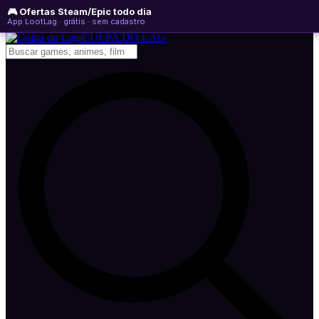
🎮 Ofertas Steam/Epic todo dia
domingo, 09 de agosto de 2026
WhatsApp
Instagram
YouTube
App LootLag · grátis · sem cadastro
Newsletter
CULPA
DO
LAG