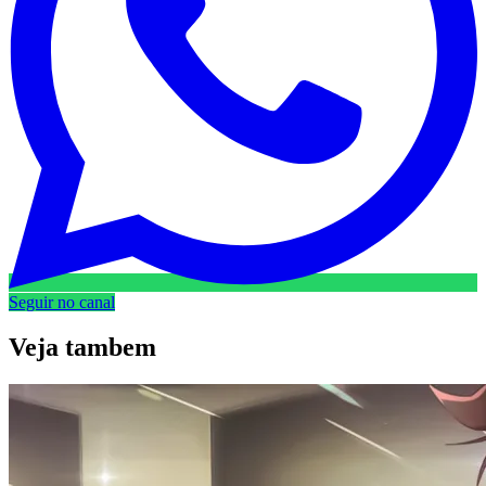
Seguir no canal
Veja
tambem