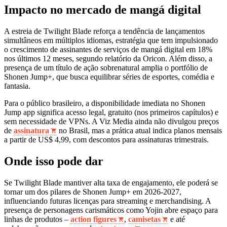
Impacto no mercado de mangá digital
A estreia de Twilight Blade reforça a tendência de lançamentos
simultâneos em múltiplos idiomas, estratégia que tem impulsionado
o crescimento de assinantes de serviços de mangá digital em 18%
nos últimos 12 meses, segundo relatório da Oricon. Além disso, a
presença de um título de ação sobrenatural amplia o portfólio de
Shonen Jump+, que busca equilibrar séries de esportes, comédia e
fantasia.
Para o público brasileiro, a disponibilidade imediata no Shonen
Jump app significa acesso legal, gratuito (nos primeiros capítulos) e
sem necessidade de VPNs. A Viz Media ainda não divulgou preços
de
assinatura
no Brasil, mas a prática atual indica planos mensais
a partir de US$ 4,99, com descontos para assinaturas trimestrais.
Onde isso pode dar
Se Twilight Blade mantiver alta taxa de engajamento, ele poderá se
tornar um dos pilares de Shonen Jump+ em 2026‑2027,
influenciando futuras licenças para streaming e merchandising. A
presença de personagens carismáticos como Yojin abre espaço para
linhas de produtos –
action figures
,
camisetas
e até