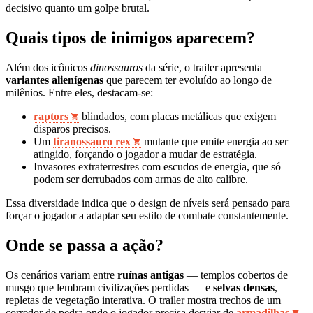
decisivo quanto um golpe brutal.
Quais tipos de inimigos aparecem?
Além dos icônicos
dinossauros
da série, o trailer apresenta
variantes alienígenas
que parecem ter evoluído ao longo de
milênios. Entre eles, destacam‑se:
raptors
blindados, com placas metálicas que exigem
disparos precisos.
Um
tiranossauro rex
mutante que emite energia ao ser
atingido, forçando o jogador a mudar de estratégia.
Invasores extraterrestres com escudos de energia, que só
podem ser derrubados com armas de alto calibre.
Essa diversidade indica que o design de níveis será pensado para
forçar o jogador a adaptar seu estilo de combate constantemente.
Onde se passa a ação?
Os cenários variam entre
ruínas antigas
— templos cobertos de
musgo que lembram civilizações perdidas — e
selvas densas
,
repletas de vegetação interativa. O trailer mostra trechos de um
corredor de pedra onde o jogador precisa desviar de
armadilhas
,