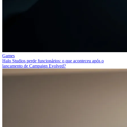
Games
Halo Studios perde funcionários: o que aconteceu após o
lançamento de Campaign Evolved?