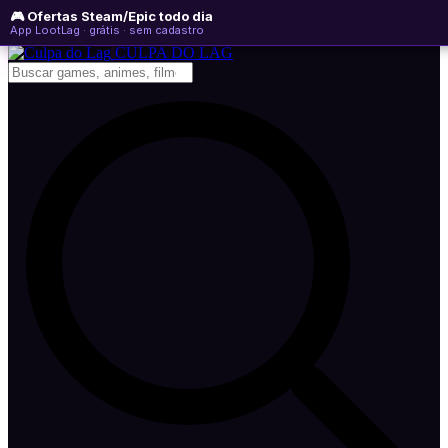
🎮 Ofertas Steam/Epic todo dia
quinta-feira, 06 de agosto de 2026
WhatsApp
Instagram
YouTube
App LootLag · grátis · sem cadastro
Newsletter
CULPA
DO
LAG