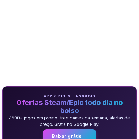
APP GRATIS · ANDROID
Ofertas Steam/Epic todo dia no
bolso
4500+ jogos em promo, free games da semana, alertas de
preço. Grátis no Google Play.
Baixar grátis →