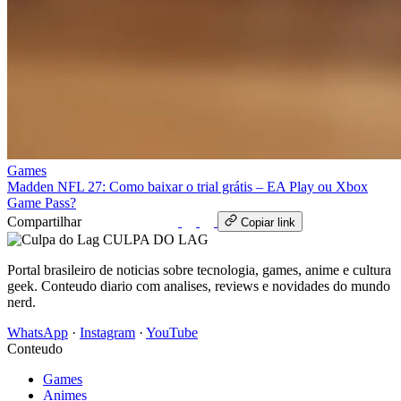
Games
Madden NFL 27: Como baixar o trial grátis – EA Play ou Xbox
Game Pass?
Compartilhar
WhatsApp
Copiar link
CULPA
DO
LAG
Portal brasileiro de noticias sobre tecnologia, games, anime e cultura
geek. Conteudo diario com analises, reviews e novidades do mundo
nerd.
WhatsApp
·
Instagram
·
YouTube
Conteudo
Games
Animes