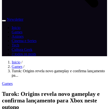
Newsletter
Inicio
Games
Animes
Cinema e Series
Tech
Cultura Geek
// todos os posts
Inicio
/
Games
/
Turok: Origins revela novo gameplay e confirma lançamento
pa...
Games
Turok: Origins revela novo gameplay e
confirma lançamento para Xbox neste
outono