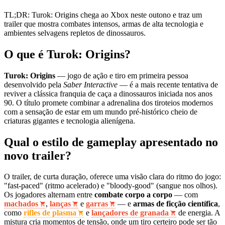
TL;DR: Turok: Origins chega ao Xbox neste outono e traz um
trailer que mostra combates intensos, armas de alta tecnologia e
ambientes selvagens repletos de dinossauros.
O que é Turok: Origins?
Turok: Origins
— jogo de ação e tiro em primeira pessoa
desenvolvido pela
Saber Interactive
— é a mais recente tentativa de
reviver a clássica franquia de caça a dinossauros iniciada nos anos
90. O título promete combinar a adrenalina dos tiroteios modernos
com a sensação de estar em um mundo pré-histórico cheio de
criaturas gigantes e tecnologia alienígena.
Qual o estilo de gameplay apresentado no
novo trailer?
O trailer, de curta duração, oferece uma visão clara do ritmo do jogo:
"fast‑paced" (ritmo acelerado) e "bloody‑good" (sangue nos olhos).
Os jogadores alternam entre
combate corpo a corpo
— com
machados
,
lanças
e
garras
— e
armas de ficção científica
,
como
rifles de plasma
e
lançadores de granada
de energia. A
mistura cria momentos de tensão, onde um tiro certeiro pode ser tão