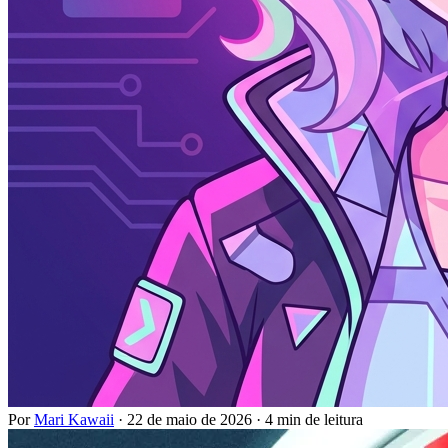
Por
Mari Kawaii
·
22 de maio de 2026
·
4 min de leitura