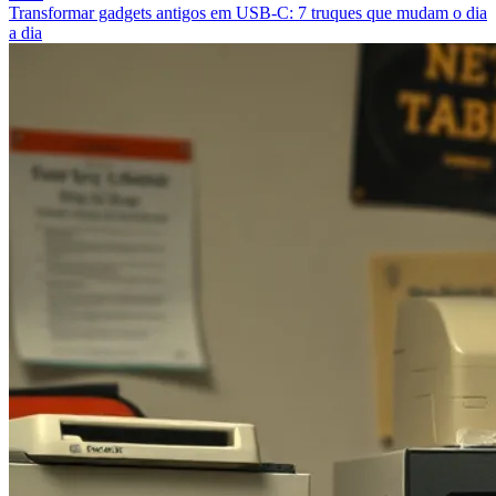
Transformar gadgets antigos em USB‑C: 7 truques que mudam o dia
a dia