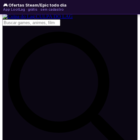
🎮 Ofertas Steam/Epic todo dia
sexta-feira, 07 de agosto de 2026
WhatsApp
Instagram
YouTube
App LootLag · grátis · sem cadastro
Newsletter
CULPA
DO
LAG