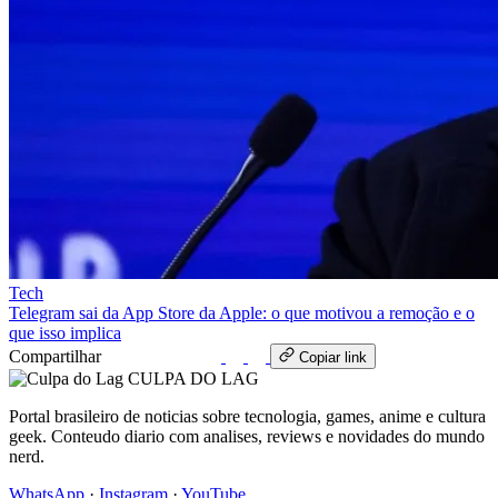
Tech
Telegram sai da App Store da Apple: o que motivou a remoção e o
que isso implica
Compartilhar
WhatsApp
Copiar link
CULPA
DO
LAG
Portal brasileiro de noticias sobre tecnologia, games, anime e cultura
geek. Conteudo diario com analises, reviews e novidades do mundo
nerd.
WhatsApp
·
Instagram
·
YouTube